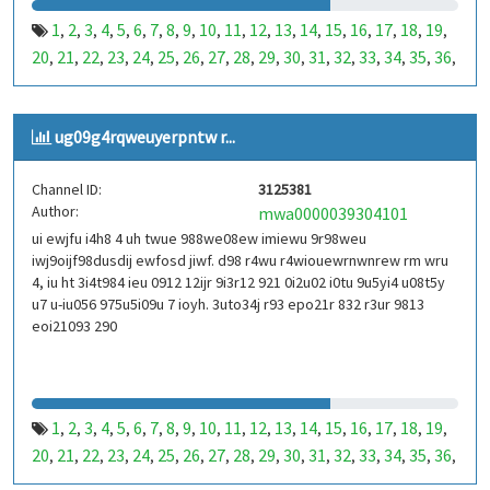
1
2
3
4
5
6
7
8
9
10
11
12
13
14
15
16
17
18
19
,
,
,
,
,
,
,
,
,
,
,
,
,
,
,
,
,
,
,
20
21
22
23
24
25
26
27
28
29
30
31
32
33
34
35
36
,
,
,
,
,
,
,
,
,
,
,
,
,
,
,
,
,
37
38
39
40
41
42
43
44
45
46
47
48
49
50
51
52
53
,
,
,
,
,
,
,
,
,
,
,
,
,
,
,
,
,
99
100
101
102
103
104
105
106
107
108
109
110
,
,
,
,
,
,
,
,
,
,
,
,
ug09g4rqweuyerpntw r...
111
112
113
114
115
116
117
118
119
120
121
122
,
,
,
,
,
,
,
,
,
,
,
,
123
124
125
126
127
128
129
130
131
132
133
134
,
,
,
,
,
,
,
,
,
,
,
,
Channel ID:
3125381
135
136
137
138
139
140
141
142
143
144
145
146
,
,
,
,
,
,
,
,
,
,
,
,
Author:
mwa0000039304101
147
148
149
150
151
152
153
154
155
156
157
158
,
,
,
,
,
,
,
,
,
,
,
,
ui ewjfu i4h8 4 uh twue 988we08ew imiewu 9r98weu
159
160
161
162
163
164
165
166
167
168
169
170
,
,
,
,
,
,
,
,
,
,
,
,
iwj9oijf98dusdij ewfosd jiwf. d98 r4wu r4wiouewrnwnrew rm wru
171
172
173
174
175
176
177
178
179
180
181
182
,
,
,
,
,
,
,
,
,
,
,
,
4, iu ht 3i4t984 ieu 0912 12ijr 9i3r12 921 0i2u02 i0tu 9u5yi4 u08t5y
183
184
185
186
187
188
189
190
191
192
193
194
u7 u-iu056 975u5i09u 7 ioyh. 3uto34j r93 epo21r 832 r3ur 9813
,
,
,
,
,
,
,
,
,
,
,
,
eoi21093 290
195
196
197
198
199
200
201
202
203
204
205
206
,
,
,
,
,
,
,
,
,
,
,
,
207
208
209
210
211
212
213
214
215
216
217
218
,
,
,
,
,
,
,
,
,
,
,
,
219
220
221
222
223
224
225
226
227
228
229
230
,
,
,
,
,
,
,
,
,
,
,
,
231
232
233
234
235
236
237
238
239
240
241
242
,
,
,
,
,
,
,
,
,
,
,
,
1
2
3
4
5
6
7
8
9
10
11
12
13
14
15
16
17
18
19
,
,
,
,
,
,
,
,
,
,
,
,
,
,
,
,
,
,
,
243
244
245
246
247
248
249
250
251
252
253
254
,
,
,
,
,
,
,
,
,
,
,
,
20
21
22
23
24
25
26
27
28
29
30
31
32
33
34
35
36
,
,
,
,
,
,
,
,
,
,
,
,
,
,
,
,
,
255
256
257
258
259
260
261
262
263
264
265
266
,
,
,
,
,
,
,
,
,
,
,
,
37
38
39
40
41
42
43
44
45
46
47
48
49
50
51
52
53
,
,
,
,
,
,
,
,
,
,
,
,
,
,
,
,
,