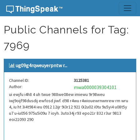
Skip to content
Public Channels for Tag:
7969
ug09g4rqweuyerpntw r...
Channel ID:
3125381
Author:
mwa0000039304101
ui ewjfu i4h8 4 uh twue 988we08ew imiewu 9r98weu
iwj9oijf98dusdij ewfosd jiwf. d98 r4wu r4wiouewrnwnrew rm wru
4, iu ht 3i4t984 ieu 0912 12ijr 9i3r12 921 0i2u02 i0tu 9u5yi4 u08t5y
u7 u-iu056 975u5i09u 7 ioyh. 3uto34j r93 epo21r 832 r3ur 9813
eoi21093 290