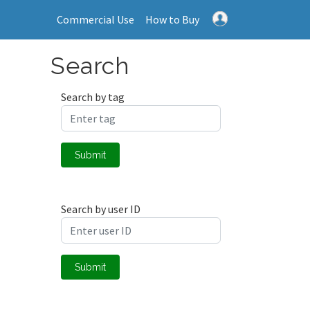
Commercial Use
How to Buy
Search
Search by tag
Submit
Search by user ID
Submit