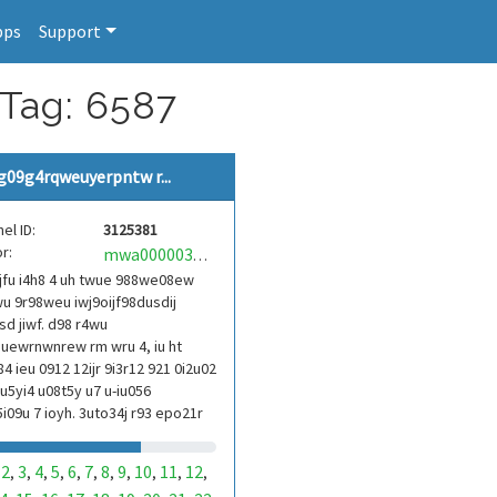
pps
Support
 Tag: 6587
g09g4rqweuyerpntw r...
el ID:
3125381
r:
mwa0000039304101
jfu i4h8 4 uh twue 988we08ew
u 9r98weu iwj9oijf98dusdij
d jiwf. d98 r4wu
uewrnwnrew rm wru 4, iu ht
84 ieu 0912 12ijr 9i3r12 921 0i2u02
9u5yi4 u08t5y u7 u-iu056
i09u 7 ioyh. 3uto34j r93 epo21r
3ur 9813 eoi21093 290
2
3
4
5
6
7
8
9
10
11
12
,
,
,
,
,
,
,
,
,
,
,
,