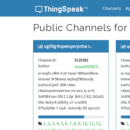
Channels
A
Skip to content
Public Channels for
ug09g4rqweuyerpntw r...
u
Channel ID:
3125381
Chann
Author:
Autho
mwa0000039304101
ui ewjfu i4h8 4 uh twue 988we08ew
ui ew
imiewu 9r98weu iwj9oijf98dusdij
imiew
ewfosd jiwf. d98 r4wu
ewfos
r4wiouewrnwnrew rm wru 4, iu ht
r4wio
3i4t984 ieu 0912 12ijr 9i3r12 921 0i2u02
3i4t9
i0tu 9u5yi4 u08t5y u7 u-iu056
i0tu 
975u5i09u 7 ioyh. 3uto34j r93 epo21r
975u5
832 r3ur 9813 eoi21093 290
832 r
1
2
3
4
5
6
7
8
9
10
11
12
1
,
,
,
,
,
,
,
,
,
,
,
,