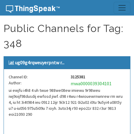
Skip to content
Public Channels for Tag:
348
ug09g4rqweuyerpntw r...
Channel ID:
3125381
Author:
mwa0000039304101
ui ewjfu i4h8 4 uh twue 988we08ew imiewu 9r98weu
iwj9oijf98dusdij ewfosd jiwf. d98 r4wu r4wiouewrnwnrew rm wru
4, iu ht 3i4t984 ieu 0912 12ijr 9i3r12 921 0i2u02 i0tu 9u5yi4 u08t5y
u7 u-iu056 975u5i09u 7 ioyh. 3uto34j r93 epo21r 832 r3ur 9813
eoi21093 290