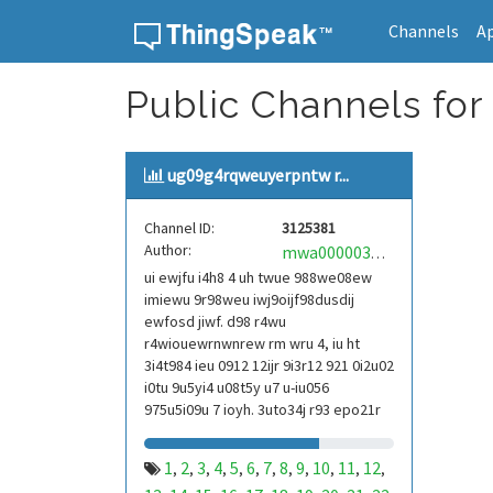
Channels
A
Skip to content
Public Channels for
ug09g4rqweuyerpntw r...
Channel ID:
3125381
Author:
mwa0000039304101
ui ewjfu i4h8 4 uh twue 988we08ew
imiewu 9r98weu iwj9oijf98dusdij
ewfosd jiwf. d98 r4wu
r4wiouewrnwnrew rm wru 4, iu ht
3i4t984 ieu 0912 12ijr 9i3r12 921 0i2u02
i0tu 9u5yi4 u08t5y u7 u-iu056
975u5i09u 7 ioyh. 3uto34j r93 epo21r
832 r3ur 9813 eoi21093 290
1
2
3
4
5
6
7
8
9
10
11
12
,
,
,
,
,
,
,
,
,
,
,
,