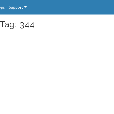
pps
Support
 Tag: 344