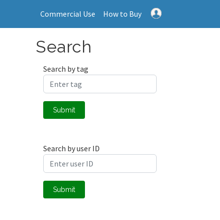
Commercial Use
How to Buy
Search
Search by tag
Submit
Search by user ID
Submit