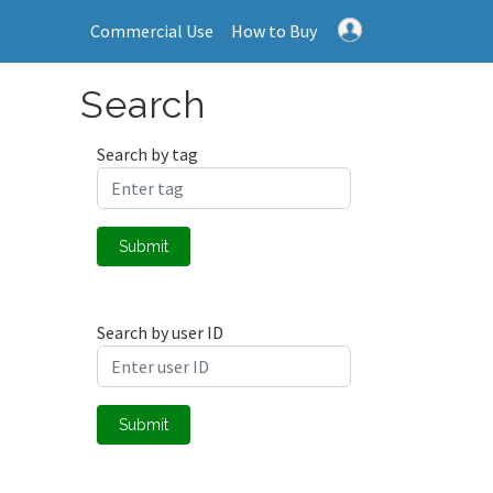
Commercial Use
How to Buy
Search
Search by tag
Submit
Search by user ID
Submit