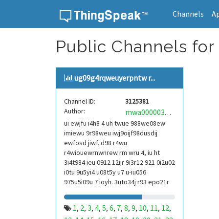
Channels
A
Skip to content
Public Channels for
ug09g4rqweuyerpntw r...
Channel ID:
3125381
Author:
mwa0000039304101
ui ewjfu i4h8 4 uh twue 988we08ew
imiewu 9r98weu iwj9oijf98dusdij
ewfosd jiwf. d98 r4wu
r4wiouewrnwnrew rm wru 4, iu ht
3i4t984 ieu 0912 12ijr 9i3r12 921 0i2u02
i0tu 9u5yi4 u08t5y u7 u-iu056
975u5i09u 7 ioyh. 3uto34j r93 epo21r
832 r3ur 9813 eoi21093 290
1
2
3
4
5
6
7
8
9
10
11
12
,
,
,
,
,
,
,
,
,
,
,
,