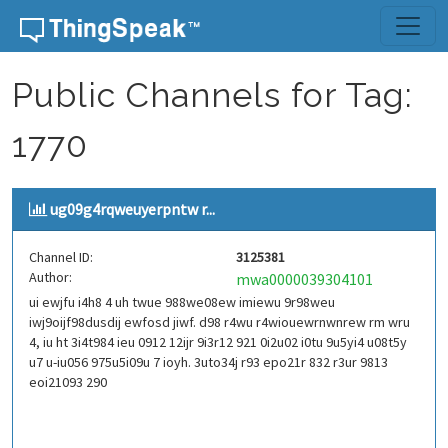
Skip to content
Public Channels for Tag:
1770
ug09g4rqweuyerpntw r...
Channel ID:
3125381
Author:
mwa0000039304101
ui ewjfu i4h8 4 uh twue 988we08ew imiewu 9r98weu
iwj9oijf98dusdij ewfosd jiwf. d98 r4wu r4wiouewrnwnrew rm wru
4, iu ht 3i4t984 ieu 0912 12ijr 9i3r12 921 0i2u02 i0tu 9u5yi4 u08t5y
u7 u-iu056 975u5i09u 7 ioyh. 3uto34j r93 epo21r 832 r3ur 9813
eoi21093 290