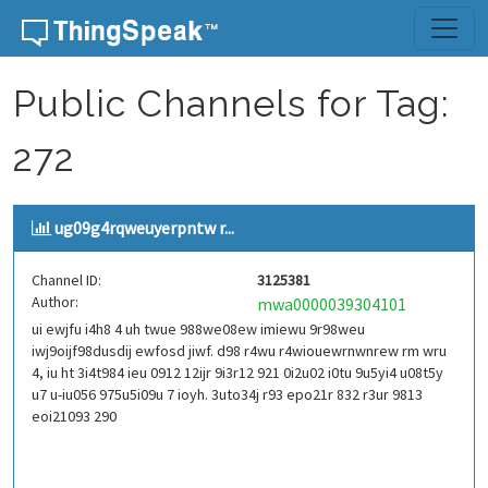
Skip to content
Public Channels for Tag:
272
ug09g4rqweuyerpntw r...
Channel ID:
3125381
Author:
mwa0000039304101
ui ewjfu i4h8 4 uh twue 988we08ew imiewu 9r98weu
iwj9oijf98dusdij ewfosd jiwf. d98 r4wu r4wiouewrnwnrew rm wru
4, iu ht 3i4t984 ieu 0912 12ijr 9i3r12 921 0i2u02 i0tu 9u5yi4 u08t5y
u7 u-iu056 975u5i09u 7 ioyh. 3uto34j r93 epo21r 832 r3ur 9813
eoi21093 290