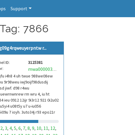
pps
Support
 Tag: 7866
g09g4rqweuyerpntw r...
el ID:
3125381
r:
mwa0000039304101
jfu i4h8 4 uh twue 988we08ew
u 9r98weu iwj9oijf98dusdij
d jiwf. d98 r4wu
uewrnwnrew rm wru 4, iu ht
84 ieu 0912 12ijr 9i3r12 921 0i2u02
9u5yi4 u08t5y u7 u-iu056
i09u 7 ioyh. 3uto34j r93 epo21r
3ur 9813 eoi21093 290
2
3
4
5
6
7
8
9
10
11
12
,
,
,
,
,
,
,
,
,
,
,
,