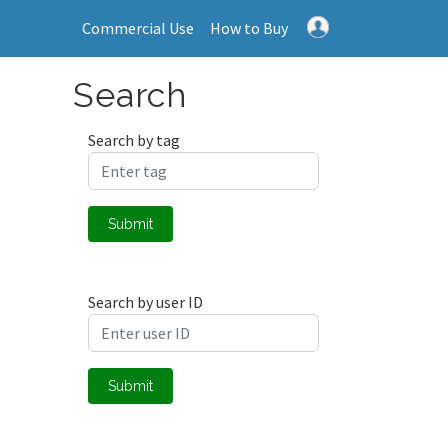
Commercial Use
How to Buy
Search
Search by tag
Submit
Search by user ID
Submit