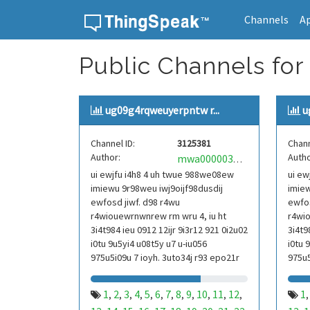
Channels
A
Skip to content
Public Channels for
ug09g4rqweuyerpntw r...
u
Channel ID:
3125381
Chann
Author:
Autho
mwa0000039304101
ui ewjfu i4h8 4 uh twue 988we08ew
ui ew
imiewu 9r98weu iwj9oijf98dusdij
imiew
ewfosd jiwf. d98 r4wu
ewfos
r4wiouewrnwnrew rm wru 4, iu ht
r4wio
3i4t984 ieu 0912 12ijr 9i3r12 921 0i2u02
3i4t9
i0tu 9u5yi4 u08t5y u7 u-iu056
i0tu 
975u5i09u 7 ioyh. 3uto34j r93 epo21r
975u5
832 r3ur 9813 eoi21093 290
832 r
1
2
3
4
5
6
7
8
9
10
11
12
1
,
,
,
,
,
,
,
,
,
,
,
,