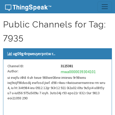
Skip to content
Public Channels for Tag:
7935
ug09g4rqweuyerpntw r...
Channel ID:
3125381
Author:
mwa0000039304101
ui ewjfu i4h8 4 uh twue 988we08ew imiewu 9r98weu
iwj9oijf98dusdij ewfosd jiwf. d98 r4wu r4wiouewrnwnrew rm wru
4, iu ht 3i4t984 ieu 0912 12ijr 9i3r12 921 0i2u02 i0tu 9u5yi4 u08t5y
u7 u-iu056 975u5i09u 7 ioyh. 3uto34j r93 epo21r 832 r3ur 9813
eoi21093 290