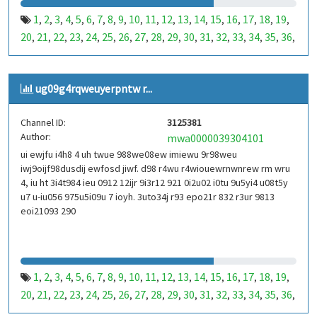
1
2
3
4
5
6
7
8
9
10
11
12
13
14
15
16
17
18
19
,
,
,
,
,
,
,
,
,
,
,
,
,
,
,
,
,
,
,
20
21
22
23
24
25
26
27
28
29
30
31
32
33
34
35
36
,
,
,
,
,
,
,
,
,
,
,
,
,
,
,
,
,
37
38
39
40
41
42
43
44
45
46
47
48
49
50
51
52
53
,
,
,
,
,
,
,
,
,
,
,
,
,
,
,
,
,
99
100
101
102
103
104
105
106
107
108
109
110
,
,
,
,
,
,
,
,
,
,
,
,
ug09g4rqweuyerpntw r...
111
112
113
114
115
116
117
118
119
120
121
122
,
,
,
,
,
,
,
,
,
,
,
,
123
124
125
126
127
128
129
130
131
132
133
134
,
,
,
,
,
,
,
,
,
,
,
,
Channel ID:
3125381
135
136
137
138
139
140
141
142
143
144
145
146
,
,
,
,
,
,
,
,
,
,
,
,
Author:
mwa0000039304101
147
148
149
150
151
152
153
154
155
156
157
158
,
,
,
,
,
,
,
,
,
,
,
,
ui ewjfu i4h8 4 uh twue 988we08ew imiewu 9r98weu
159
160
161
162
163
164
165
166
167
168
169
170
,
,
,
,
,
,
,
,
,
,
,
,
iwj9oijf98dusdij ewfosd jiwf. d98 r4wu r4wiouewrnwnrew rm wru
171
172
173
174
175
176
177
178
179
180
181
182
,
,
,
,
,
,
,
,
,
,
,
,
4, iu ht 3i4t984 ieu 0912 12ijr 9i3r12 921 0i2u02 i0tu 9u5yi4 u08t5y
183
184
185
186
187
188
189
190
191
192
193
194
u7 u-iu056 975u5i09u 7 ioyh. 3uto34j r93 epo21r 832 r3ur 9813
,
,
,
,
,
,
,
,
,
,
,
,
eoi21093 290
195
196
197
198
199
200
201
202
203
204
205
206
,
,
,
,
,
,
,
,
,
,
,
,
207
208
209
210
211
212
213
214
215
216
217
218
,
,
,
,
,
,
,
,
,
,
,
,
219
220
221
222
223
224
225
226
227
228
229
230
,
,
,
,
,
,
,
,
,
,
,
,
231
232
233
234
235
236
237
238
239
240
241
242
,
,
,
,
,
,
,
,
,
,
,
,
1
2
3
4
5
6
7
8
9
10
11
12
13
14
15
16
17
18
19
,
,
,
,
,
,
,
,
,
,
,
,
,
,
,
,
,
,
,
243
244
245
246
247
248
249
250
251
252
253
254
,
,
,
,
,
,
,
,
,
,
,
,
20
21
22
23
24
25
26
27
28
29
30
31
32
33
34
35
36
,
,
,
,
,
,
,
,
,
,
,
,
,
,
,
,
,
255
256
257
258
259
260
261
262
263
264
265
266
,
,
,
,
,
,
,
,
,
,
,
,
37
38
39
40
41
42
43
44
45
46
47
48
49
50
51
52
53
,
,
,
,
,
,
,
,
,
,
,
,
,
,
,
,
,