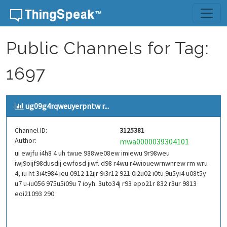
Skip to content
Public Channels for Tag:
1697
ug09g4rqweuyerpntw r...
Channel ID:
3125381
Author:
mwa0000039304101
ui ewjfu i4h8 4 uh twue 988we08ew imiewu 9r98weu
iwj9oijf98dusdij ewfosd jiwf. d98 r4wu r4wiouewrnwnrew rm wru
4, iu ht 3i4t984 ieu 0912 12ijr 9i3r12 921 0i2u02 i0tu 9u5yi4 u08t5y
u7 u-iu056 975u5i09u 7 ioyh. 3uto34j r93 epo21r 832 r3ur 9813
eoi21093 290