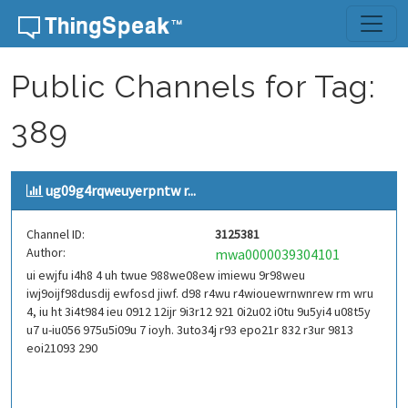
Skip to content
Public Channels for Tag:
389
ug09g4rqweuyerpntw r...
Channel ID:
3125381
Author:
mwa0000039304101
ui ewjfu i4h8 4 uh twue 988we08ew imiewu 9r98weu
iwj9oijf98dusdij ewfosd jiwf. d98 r4wu r4wiouewrnwnrew rm wru
4, iu ht 3i4t984 ieu 0912 12ijr 9i3r12 921 0i2u02 i0tu 9u5yi4 u08t5y
u7 u-iu056 975u5i09u 7 ioyh. 3uto34j r93 epo21r 832 r3ur 9813
eoi21093 290