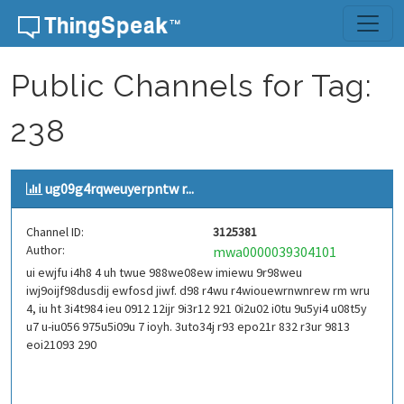
Skip to content
Public Channels for Tag:
238
ug09g4rqweuyerpntw r...
Channel ID:
3125381
Author:
mwa0000039304101
ui ewjfu i4h8 4 uh twue 988we08ew imiewu 9r98weu
iwj9oijf98dusdij ewfosd jiwf. d98 r4wu r4wiouewrnwnrew rm wru
4, iu ht 3i4t984 ieu 0912 12ijr 9i3r12 921 0i2u02 i0tu 9u5yi4 u08t5y
u7 u-iu056 975u5i09u 7 ioyh. 3uto34j r93 epo21r 832 r3ur 9813
eoi21093 290