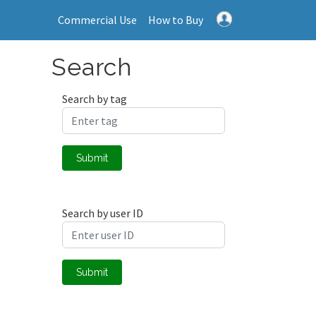
Commercial Use
How to Buy
Search
Search by tag
Submit
Search by user ID
Submit