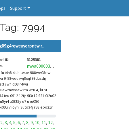
pps
Support
 Tag: 7994
g09g4rqweuyerpntw r...
el ID:
3125381
r:
mwa0000039304101
jfu i4h8 4 uh twue 988we08ew
u 9r98weu iwj9oijf98dusdij
d jiwf. d98 r4wu
uewrnwnrew rm wru 4, iu ht
84 ieu 0912 12ijr 9i3r12 921 0i2u02
9u5yi4 u08t5y u7 u-iu056
i09u 7 ioyh. 3uto34j r93 epo21r
3ur 9813 eoi21093 290
2
3
4
5
6
7
8
9
10
11
12
,
,
,
,
,
,
,
,
,
,
,
,