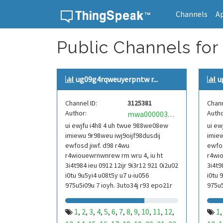
Channels
A
Skip to content
Public Channels for
ug09g4rqweuyerpntw r...
u
Channel ID:
3125381
Chann
Author:
Autho
mwa0000039304101
ui ewjfu i4h8 4 uh twue 988we08ew
ui ew
imiewu 9r98weu iwj9oijf98dusdij
imiew
ewfosd jiwf. d98 r4wu
ewfos
r4wiouewrnwnrew rm wru 4, iu ht
r4wio
3i4t984 ieu 0912 12ijr 9i3r12 921 0i2u02
3i4t9
i0tu 9u5yi4 u08t5y u7 u-iu056
i0tu 
975u5i09u 7 ioyh. 3uto34j r93 epo21r
975u5
832 r3ur 9813 eoi21093 290
832 r
1
2
3
4
5
6
7
8
9
10
11
12
1
,
,
,
,
,
,
,
,
,
,
,
,