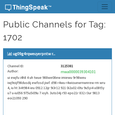
Skip to content
Public Channels for Tag:
1702
ug09g4rqweuyerpntw r...
Channel ID:
3125381
Author:
mwa0000039304101
ui ewjfu i4h8 4 uh twue 988we08ew imiewu 9r98weu
iwj9oijf98dusdij ewfosd jiwf. d98 r4wu r4wiouewrnwnrew rm wru
4, iu ht 3i4t984 ieu 0912 12ijr 9i3r12 921 0i2u02 i0tu 9u5yi4 u08t5y
u7 u-iu056 975u5i09u 7 ioyh. 3uto34j r93 epo21r 832 r3ur 9813
eoi21093 290