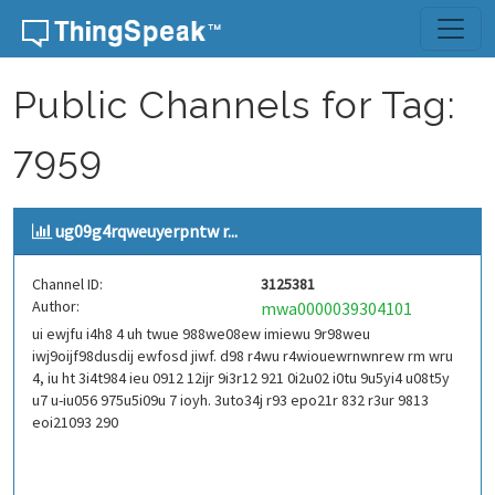
Skip to content
Public Channels for Tag:
7959
ug09g4rqweuyerpntw r...
Channel ID:
3125381
Author:
mwa0000039304101
ui ewjfu i4h8 4 uh twue 988we08ew imiewu 9r98weu
iwj9oijf98dusdij ewfosd jiwf. d98 r4wu r4wiouewrnwnrew rm wru
4, iu ht 3i4t984 ieu 0912 12ijr 9i3r12 921 0i2u02 i0tu 9u5yi4 u08t5y
u7 u-iu056 975u5i09u 7 ioyh. 3uto34j r93 epo21r 832 r3ur 9813
eoi21093 290