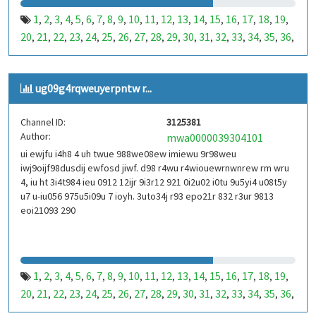
1
2
3
4
5
6
7
8
9
10
11
12
13
14
15
16
17
18
19
,
,
,
,
,
,
,
,
,
,
,
,
,
,
,
,
,
,
,
20
21
22
23
24
25
26
27
28
29
30
31
32
33
34
35
36
,
,
,
,
,
,
,
,
,
,
,
,
,
,
,
,
,
37
38
39
40
41
42
43
44
45
46
47
48
49
50
51
52
53
,
,
,
,
,
,
,
,
,
,
,
,
,
,
,
,
,
99
100
101
102
103
104
105
106
107
108
109
110
,
,
,
,
,
,
,
,
,
,
,
,
ug09g4rqweuyerpntw r...
111
112
113
114
115
116
117
118
119
120
121
122
,
,
,
,
,
,
,
,
,
,
,
,
123
124
125
126
127
128
129
130
131
132
133
134
,
,
,
,
,
,
,
,
,
,
,
,
Channel ID:
3125381
135
136
137
138
139
140
141
142
143
144
145
146
,
,
,
,
,
,
,
,
,
,
,
,
Author:
mwa0000039304101
147
148
149
150
151
152
153
154
155
156
157
158
,
,
,
,
,
,
,
,
,
,
,
,
ui ewjfu i4h8 4 uh twue 988we08ew imiewu 9r98weu
159
160
161
162
163
164
165
166
167
168
169
170
,
,
,
,
,
,
,
,
,
,
,
,
iwj9oijf98dusdij ewfosd jiwf. d98 r4wu r4wiouewrnwnrew rm wru
171
172
173
174
175
176
177
178
179
180
181
182
,
,
,
,
,
,
,
,
,
,
,
,
4, iu ht 3i4t984 ieu 0912 12ijr 9i3r12 921 0i2u02 i0tu 9u5yi4 u08t5y
183
184
185
186
187
188
189
190
191
192
193
194
u7 u-iu056 975u5i09u 7 ioyh. 3uto34j r93 epo21r 832 r3ur 9813
,
,
,
,
,
,
,
,
,
,
,
,
eoi21093 290
195
196
197
198
199
200
201
202
203
204
205
206
,
,
,
,
,
,
,
,
,
,
,
,
207
208
209
210
211
212
213
214
215
216
217
218
,
,
,
,
,
,
,
,
,
,
,
,
219
220
221
222
223
224
225
226
227
228
229
230
,
,
,
,
,
,
,
,
,
,
,
,
231
232
233
234
235
236
237
238
239
240
241
242
,
,
,
,
,
,
,
,
,
,
,
,
1
2
3
4
5
6
7
8
9
10
11
12
13
14
15
16
17
18
19
,
,
,
,
,
,
,
,
,
,
,
,
,
,
,
,
,
,
,
243
244
245
246
247
248
249
250
251
252
253
254
,
,
,
,
,
,
,
,
,
,
,
,
20
21
22
23
24
25
26
27
28
29
30
31
32
33
34
35
36
,
,
,
,
,
,
,
,
,
,
,
,
,
,
,
,
,
255
256
257
258
259
260
261
262
263
264
265
266
,
,
,
,
,
,
,
,
,
,
,
,
37
38
39
40
41
42
43
44
45
46
47
48
49
50
51
52
53
,
,
,
,
,
,
,
,
,
,
,
,
,
,
,
,
,