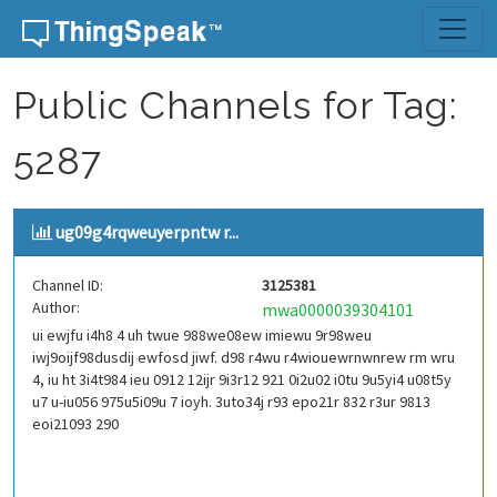
Skip to content
Public Channels for Tag:
5287
ug09g4rqweuyerpntw r...
Channel ID:
3125381
Author:
mwa0000039304101
ui ewjfu i4h8 4 uh twue 988we08ew imiewu 9r98weu
iwj9oijf98dusdij ewfosd jiwf. d98 r4wu r4wiouewrnwnrew rm wru
4, iu ht 3i4t984 ieu 0912 12ijr 9i3r12 921 0i2u02 i0tu 9u5yi4 u08t5y
u7 u-iu056 975u5i09u 7 ioyh. 3uto34j r93 epo21r 832 r3ur 9813
eoi21093 290