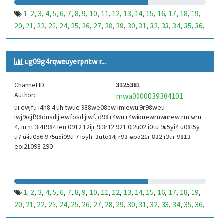
1
2
3
4
5
6
7
8
9
10
11
12
13
14
15
16
17
18
19
,
,
,
,
,
,
,
,
,
,
,
,
,
,
,
,
,
,
,
20
21
22
23
24
25
26
27
28
29
30
31
32
33
34
35
36
,
,
,
,
,
,
,
,
,
,
,
,
,
,
,
,
,
37
38
39
40
41
42
43
44
45
46
47
48
49
50
51
52
53
,
,
,
,
,
,
,
,
,
,
,
,
,
,
,
,
,
99
100
101
102
103
104
105
106
107
108
109
110
,
,
,
,
,
,
,
,
,
,
,
,
ug09g4rqweuyerpntw r...
111
112
113
114
115
116
117
118
119
120
121
122
,
,
,
,
,
,
,
,
,
,
,
,
123
124
125
126
127
128
129
130
131
132
133
134
,
,
,
,
,
,
,
,
,
,
,
,
Channel ID:
3125381
135
136
137
138
139
140
141
142
143
144
145
146
,
,
,
,
,
,
,
,
,
,
,
,
Author:
mwa0000039304101
147
148
149
150
151
152
153
154
155
156
157
158
,
,
,
,
,
,
,
,
,
,
,
,
ui ewjfu i4h8 4 uh twue 988we08ew imiewu 9r98weu
159
160
161
162
163
164
165
166
167
168
169
170
,
,
,
,
,
,
,
,
,
,
,
,
iwj9oijf98dusdij ewfosd jiwf. d98 r4wu r4wiouewrnwnrew rm wru
171
172
173
174
175
176
177
178
179
180
181
182
,
,
,
,
,
,
,
,
,
,
,
,
4, iu ht 3i4t984 ieu 0912 12ijr 9i3r12 921 0i2u02 i0tu 9u5yi4 u08t5y
183
184
185
186
187
188
189
190
191
192
193
194
u7 u-iu056 975u5i09u 7 ioyh. 3uto34j r93 epo21r 832 r3ur 9813
,
,
,
,
,
,
,
,
,
,
,
,
eoi21093 290
195
196
197
198
199
200
201
202
203
204
205
206
,
,
,
,
,
,
,
,
,
,
,
,
207
208
209
210
211
212
213
214
215
216
217
218
,
,
,
,
,
,
,
,
,
,
,
,
219
220
221
222
223
224
225
226
227
228
229
230
,
,
,
,
,
,
,
,
,
,
,
,
231
232
233
234
235
236
237
238
239
240
241
242
,
,
,
,
,
,
,
,
,
,
,
,
1
2
3
4
5
6
7
8
9
10
11
12
13
14
15
16
17
18
19
,
,
,
,
,
,
,
,
,
,
,
,
,
,
,
,
,
,
,
243
244
245
246
247
248
249
250
251
252
253
254
,
,
,
,
,
,
,
,
,
,
,
,
20
21
22
23
24
25
26
27
28
29
30
31
32
33
34
35
36
,
,
,
,
,
,
,
,
,
,
,
,
,
,
,
,
,
255
256
257
258
259
260
261
262
263
264
265
266
,
,
,
,
,
,
,
,
,
,
,
,
37
38
39
40
41
42
43
44
45
46
47
48
49
50
51
52
53
,
,
,
,
,
,
,
,
,
,
,
,
,
,
,
,
,