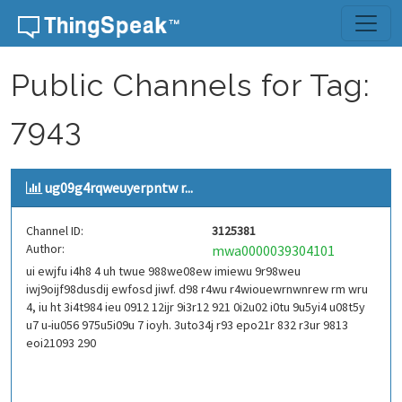
Skip to content
Public Channels for Tag:
7943
ug09g4rqweuyerpntw r...
Channel ID:
3125381
Author:
mwa0000039304101
ui ewjfu i4h8 4 uh twue 988we08ew imiewu 9r98weu
iwj9oijf98dusdij ewfosd jiwf. d98 r4wu r4wiouewrnwnrew rm wru
4, iu ht 3i4t984 ieu 0912 12ijr 9i3r12 921 0i2u02 i0tu 9u5yi4 u08t5y
u7 u-iu056 975u5i09u 7 ioyh. 3uto34j r93 epo21r 832 r3ur 9813
eoi21093 290