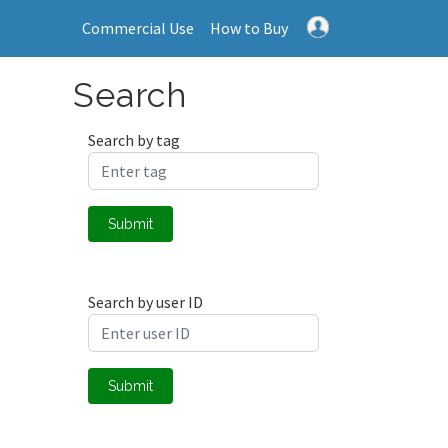
Commercial Use
How to Buy
Search
Search by tag
Submit
Search by user ID
Submit