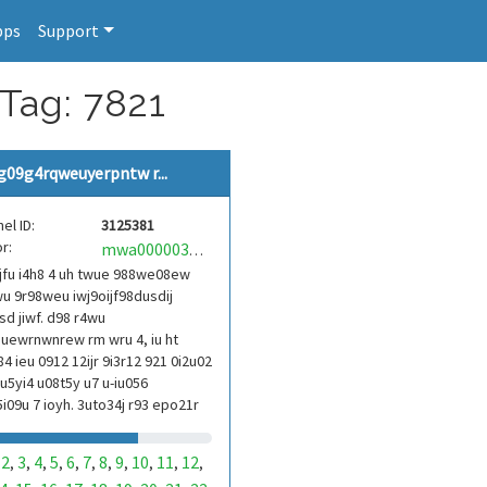
pps
Support
 Tag: 7821
g09g4rqweuyerpntw r...
el ID:
3125381
r:
mwa0000039304101
jfu i4h8 4 uh twue 988we08ew
u 9r98weu iwj9oijf98dusdij
d jiwf. d98 r4wu
uewrnwnrew rm wru 4, iu ht
84 ieu 0912 12ijr 9i3r12 921 0i2u02
9u5yi4 u08t5y u7 u-iu056
i09u 7 ioyh. 3uto34j r93 epo21r
3ur 9813 eoi21093 290
2
3
4
5
6
7
8
9
10
11
12
,
,
,
,
,
,
,
,
,
,
,
,