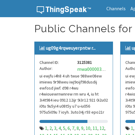
Channels
A
Skip to content
Public Channels for
ug09g4rqweuyerpntw r...
u
Channel ID:
3125381
Chann
Author:
Autho
mwa0000039304101
ui ewjfu i4h8 4 uh twue 988we08ew
ui ew
imiewu 9r98weu iwj9oijf98dusdij
imiew
ewfosd jiwf. d98 r4wu
ewfos
r4wiouewrnwnrew rm wru 4, iu ht
r4wio
3i4t984 ieu 0912 12ijr 9i3r12 921 0i2u02
3i4t9
i0tu 9u5yi4 u08t5y u7 u-iu056
i0tu 
975u5i09u 7 ioyh. 3uto34j r93 epo21r
975u5
832 r3ur 9813 eoi21093 290
832 r
1
2
3
4
5
6
7
8
9
10
11
12
1
,
,
,
,
,
,
,
,
,
,
,
,