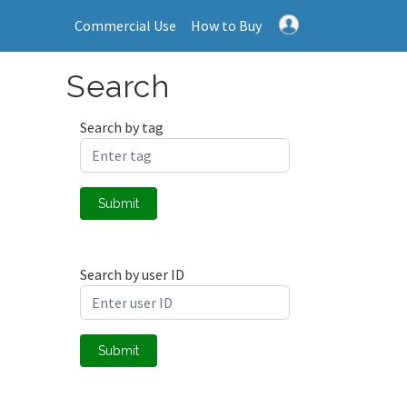
Commercial Use
How to Buy
Search
Search by tag
Submit
Search by user ID
Submit