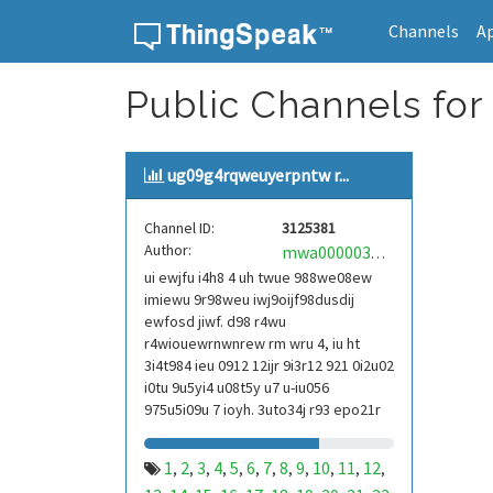
Channels
A
Skip to content
Public Channels for
ug09g4rqweuyerpntw r...
Channel ID:
3125381
Author:
mwa0000039304101
ui ewjfu i4h8 4 uh twue 988we08ew
imiewu 9r98weu iwj9oijf98dusdij
ewfosd jiwf. d98 r4wu
r4wiouewrnwnrew rm wru 4, iu ht
3i4t984 ieu 0912 12ijr 9i3r12 921 0i2u02
i0tu 9u5yi4 u08t5y u7 u-iu056
975u5i09u 7 ioyh. 3uto34j r93 epo21r
832 r3ur 9813 eoi21093 290
1
2
3
4
5
6
7
8
9
10
11
12
,
,
,
,
,
,
,
,
,
,
,
,