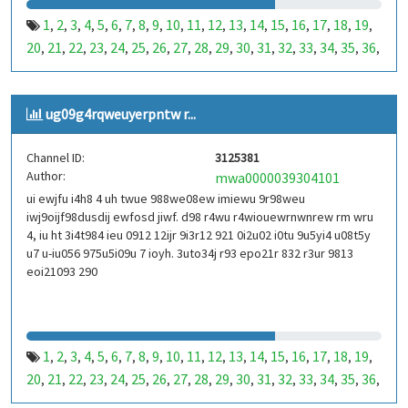
1
2
3
4
5
6
7
8
9
10
11
12
13
14
15
16
17
18
19
,
,
,
,
,
,
,
,
,
,
,
,
,
,
,
,
,
,
,
20
21
22
23
24
25
26
27
28
29
30
31
32
33
34
35
36
,
,
,
,
,
,
,
,
,
,
,
,
,
,
,
,
,
37
38
39
40
41
42
43
44
45
46
47
48
49
50
51
52
53
,
,
,
,
,
,
,
,
,
,
,
,
,
,
,
,
,
99
100
101
102
103
104
105
106
107
108
109
110
,
,
,
,
,
,
,
,
,
,
,
,
ug09g4rqweuyerpntw r...
111
112
113
114
115
116
117
118
119
120
121
122
,
,
,
,
,
,
,
,
,
,
,
,
123
124
125
126
127
128
129
130
131
132
133
134
,
,
,
,
,
,
,
,
,
,
,
,
Channel ID:
3125381
135
136
137
138
139
140
141
142
143
144
145
146
,
,
,
,
,
,
,
,
,
,
,
,
Author:
mwa0000039304101
147
148
149
150
151
152
153
154
155
156
157
158
,
,
,
,
,
,
,
,
,
,
,
,
ui ewjfu i4h8 4 uh twue 988we08ew imiewu 9r98weu
159
160
161
162
163
164
165
166
167
168
169
170
,
,
,
,
,
,
,
,
,
,
,
,
iwj9oijf98dusdij ewfosd jiwf. d98 r4wu r4wiouewrnwnrew rm wru
171
172
173
174
175
176
177
178
179
180
181
182
,
,
,
,
,
,
,
,
,
,
,
,
4, iu ht 3i4t984 ieu 0912 12ijr 9i3r12 921 0i2u02 i0tu 9u5yi4 u08t5y
183
184
185
186
187
188
189
190
191
192
193
194
u7 u-iu056 975u5i09u 7 ioyh. 3uto34j r93 epo21r 832 r3ur 9813
,
,
,
,
,
,
,
,
,
,
,
,
eoi21093 290
195
196
197
198
199
200
201
202
203
204
205
206
,
,
,
,
,
,
,
,
,
,
,
,
207
208
209
210
211
212
213
214
215
216
217
218
,
,
,
,
,
,
,
,
,
,
,
,
219
220
221
222
223
224
225
226
227
228
229
230
,
,
,
,
,
,
,
,
,
,
,
,
231
232
233
234
235
236
237
238
239
240
241
242
,
,
,
,
,
,
,
,
,
,
,
,
1
2
3
4
5
6
7
8
9
10
11
12
13
14
15
16
17
18
19
,
,
,
,
,
,
,
,
,
,
,
,
,
,
,
,
,
,
,
243
244
245
246
247
248
249
250
251
252
253
254
,
,
,
,
,
,
,
,
,
,
,
,
20
21
22
23
24
25
26
27
28
29
30
31
32
33
34
35
36
,
,
,
,
,
,
,
,
,
,
,
,
,
,
,
,
,
255
256
257
258
259
260
261
262
263
264
265
266
,
,
,
,
,
,
,
,
,
,
,
,
37
38
39
40
41
42
43
44
45
46
47
48
49
50
51
52
53
,
,
,
,
,
,
,
,
,
,
,
,
,
,
,
,
,