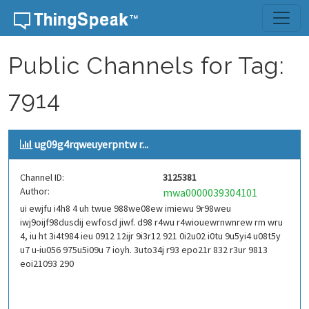
Skip to content
Public Channels for Tag:
7914
ug09g4rqweuyerpntw r...
Channel ID:
3125381
Author:
mwa0000039304101
ui ewjfu i4h8 4 uh twue 988we08ew imiewu 9r98weu
iwj9oijf98dusdij ewfosd jiwf. d98 r4wu r4wiouewrnwnrew rm wru
4, iu ht 3i4t984 ieu 0912 12ijr 9i3r12 921 0i2u02 i0tu 9u5yi4 u08t5y
u7 u-iu056 975u5i09u 7 ioyh. 3uto34j r93 epo21r 832 r3ur 9813
eoi21093 290