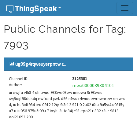
Skip to content
Public Channels for Tag:
7903
ug09g4rqweuyerpntw r...
Channel ID:
3125381
Author:
mwa0000039304101
ui ewjfu i4h8 4 uh twue 988we08ew imiewu 9r98weu
iwj9oijf98dusdij ewfosd jiwf. d98 r4wu r4wiouewrnwnrew rm wru
4, iu ht 3i4t984 ieu 0912 12ijr 9i3r12 921 0i2u02 i0tu 9u5yi4 u08t5y
u7 u-iu056 975u5i09u 7 ioyh. 3uto34j r93 epo21r 832 r3ur 9813
eoi21093 290