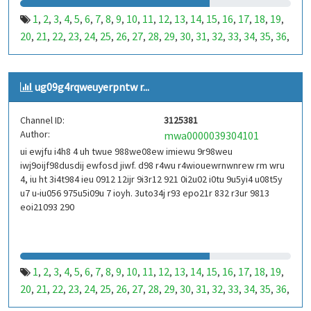
1
2
3
4
5
6
7
8
9
10
11
12
13
14
15
16
17
18
19
,
,
,
,
,
,
,
,
,
,
,
,
,
,
,
,
,
,
,
20
21
22
23
24
25
26
27
28
29
30
31
32
33
34
35
36
,
,
,
,
,
,
,
,
,
,
,
,
,
,
,
,
,
37
38
39
40
41
42
43
44
45
46
47
48
49
50
51
52
53
,
,
,
,
,
,
,
,
,
,
,
,
,
,
,
,
,
99
100
101
102
103
104
105
106
107
108
109
110
,
,
,
,
,
,
,
,
,
,
,
,
ug09g4rqweuyerpntw r...
111
112
113
114
115
116
117
118
119
120
121
122
,
,
,
,
,
,
,
,
,
,
,
,
123
124
125
126
127
128
129
130
131
132
133
134
,
,
,
,
,
,
,
,
,
,
,
,
Channel ID:
3125381
135
136
137
138
139
140
141
142
143
144
145
146
,
,
,
,
,
,
,
,
,
,
,
,
Author:
mwa0000039304101
147
148
149
150
151
152
153
154
155
156
157
158
,
,
,
,
,
,
,
,
,
,
,
,
ui ewjfu i4h8 4 uh twue 988we08ew imiewu 9r98weu
159
160
161
162
163
164
165
166
167
168
169
170
,
,
,
,
,
,
,
,
,
,
,
,
iwj9oijf98dusdij ewfosd jiwf. d98 r4wu r4wiouewrnwnrew rm wru
171
172
173
174
175
176
177
178
179
180
181
182
,
,
,
,
,
,
,
,
,
,
,
,
4, iu ht 3i4t984 ieu 0912 12ijr 9i3r12 921 0i2u02 i0tu 9u5yi4 u08t5y
183
184
185
186
187
188
189
190
191
192
193
194
u7 u-iu056 975u5i09u 7 ioyh. 3uto34j r93 epo21r 832 r3ur 9813
,
,
,
,
,
,
,
,
,
,
,
,
eoi21093 290
195
196
197
198
199
200
201
202
203
204
205
206
,
,
,
,
,
,
,
,
,
,
,
,
207
208
209
210
211
212
213
214
215
216
217
218
,
,
,
,
,
,
,
,
,
,
,
,
219
220
221
222
223
224
225
226
227
228
229
230
,
,
,
,
,
,
,
,
,
,
,
,
231
232
233
234
235
236
237
238
239
240
241
242
,
,
,
,
,
,
,
,
,
,
,
,
1
2
3
4
5
6
7
8
9
10
11
12
13
14
15
16
17
18
19
,
,
,
,
,
,
,
,
,
,
,
,
,
,
,
,
,
,
,
243
244
245
246
247
248
249
250
251
252
253
254
,
,
,
,
,
,
,
,
,
,
,
,
20
21
22
23
24
25
26
27
28
29
30
31
32
33
34
35
36
,
,
,
,
,
,
,
,
,
,
,
,
,
,
,
,
,
255
256
257
258
259
260
261
262
263
264
265
266
,
,
,
,
,
,
,
,
,
,
,
,
37
38
39
40
41
42
43
44
45
46
47
48
49
50
51
52
53
,
,
,
,
,
,
,
,
,
,
,
,
,
,
,
,
,