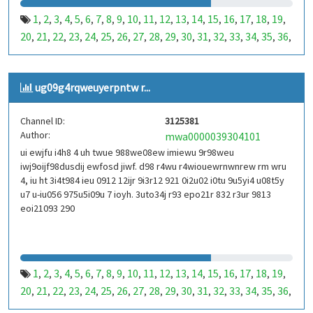
1
2
3
4
5
6
7
8
9
10
11
12
13
14
15
16
17
18
19
,
,
,
,
,
,
,
,
,
,
,
,
,
,
,
,
,
,
,
20
21
22
23
24
25
26
27
28
29
30
31
32
33
34
35
36
,
,
,
,
,
,
,
,
,
,
,
,
,
,
,
,
,
37
38
39
40
41
42
43
44
45
46
47
48
49
50
51
52
53
,
,
,
,
,
,
,
,
,
,
,
,
,
,
,
,
,
99
100
101
102
103
104
105
106
107
108
109
110
,
,
,
,
,
,
,
,
,
,
,
,
ug09g4rqweuyerpntw r...
111
112
113
114
115
116
117
118
119
120
121
122
,
,
,
,
,
,
,
,
,
,
,
,
123
124
125
126
127
128
129
130
131
132
133
134
,
,
,
,
,
,
,
,
,
,
,
,
Channel ID:
3125381
135
136
137
138
139
140
141
142
143
144
145
146
,
,
,
,
,
,
,
,
,
,
,
,
Author:
mwa0000039304101
147
148
149
150
151
152
153
154
155
156
157
158
,
,
,
,
,
,
,
,
,
,
,
,
ui ewjfu i4h8 4 uh twue 988we08ew imiewu 9r98weu
159
160
161
162
163
164
165
166
167
168
169
170
,
,
,
,
,
,
,
,
,
,
,
,
iwj9oijf98dusdij ewfosd jiwf. d98 r4wu r4wiouewrnwnrew rm wru
171
172
173
174
175
176
177
178
179
180
181
182
,
,
,
,
,
,
,
,
,
,
,
,
4, iu ht 3i4t984 ieu 0912 12ijr 9i3r12 921 0i2u02 i0tu 9u5yi4 u08t5y
183
184
185
186
187
188
189
190
191
192
193
194
u7 u-iu056 975u5i09u 7 ioyh. 3uto34j r93 epo21r 832 r3ur 9813
,
,
,
,
,
,
,
,
,
,
,
,
eoi21093 290
195
196
197
198
199
200
201
202
203
204
205
206
,
,
,
,
,
,
,
,
,
,
,
,
207
208
209
210
211
212
213
214
215
216
217
218
,
,
,
,
,
,
,
,
,
,
,
,
219
220
221
222
223
224
225
226
227
228
229
230
,
,
,
,
,
,
,
,
,
,
,
,
231
232
233
234
235
236
237
238
239
240
241
242
,
,
,
,
,
,
,
,
,
,
,
,
1
2
3
4
5
6
7
8
9
10
11
12
13
14
15
16
17
18
19
,
,
,
,
,
,
,
,
,
,
,
,
,
,
,
,
,
,
,
243
244
245
246
247
248
249
250
251
252
253
254
,
,
,
,
,
,
,
,
,
,
,
,
20
21
22
23
24
25
26
27
28
29
30
31
32
33
34
35
36
,
,
,
,
,
,
,
,
,
,
,
,
,
,
,
,
,
255
256
257
258
259
260
261
262
263
264
265
266
,
,
,
,
,
,
,
,
,
,
,
,
37
38
39
40
41
42
43
44
45
46
47
48
49
50
51
52
53
,
,
,
,
,
,
,
,
,
,
,
,
,
,
,
,
,