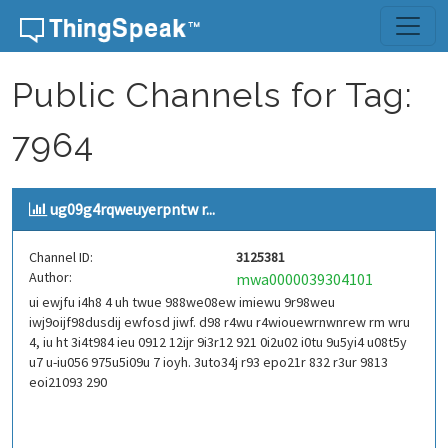
Skip to content
Public Channels for Tag:
7964
ug09g4rqweuyerpntw r...
Channel ID:
3125381
Author:
mwa0000039304101
ui ewjfu i4h8 4 uh twue 988we08ew imiewu 9r98weu
iwj9oijf98dusdij ewfosd jiwf. d98 r4wu r4wiouewrnwnrew rm wru
4, iu ht 3i4t984 ieu 0912 12ijr 9i3r12 921 0i2u02 i0tu 9u5yi4 u08t5y
u7 u-iu056 975u5i09u 7 ioyh. 3uto34j r93 epo21r 832 r3ur 9813
eoi21093 290