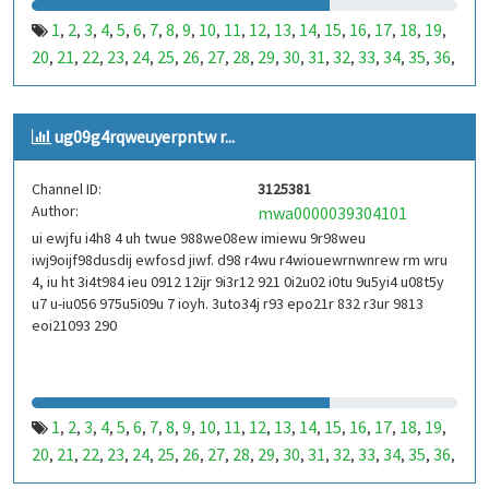
1
2
3
4
5
6
7
8
9
10
11
12
13
14
15
16
17
18
19
,
,
,
,
,
,
,
,
,
,
,
,
,
,
,
,
,
,
,
20
21
22
23
24
25
26
27
28
29
30
31
32
33
34
35
36
,
,
,
,
,
,
,
,
,
,
,
,
,
,
,
,
,
37
38
39
40
41
42
43
44
45
46
47
48
49
50
51
52
53
,
,
,
,
,
,
,
,
,
,
,
,
,
,
,
,
,
99
100
101
102
103
104
105
106
107
108
109
110
,
,
,
,
,
,
,
,
,
,
,
,
ug09g4rqweuyerpntw r...
111
112
113
114
115
116
117
118
119
120
121
122
,
,
,
,
,
,
,
,
,
,
,
,
123
124
125
126
127
128
129
130
131
132
133
134
,
,
,
,
,
,
,
,
,
,
,
,
Channel ID:
3125381
135
136
137
138
139
140
141
142
143
144
145
146
,
,
,
,
,
,
,
,
,
,
,
,
Author:
mwa0000039304101
147
148
149
150
151
152
153
154
155
156
157
158
,
,
,
,
,
,
,
,
,
,
,
,
ui ewjfu i4h8 4 uh twue 988we08ew imiewu 9r98weu
159
160
161
162
163
164
165
166
167
168
169
170
,
,
,
,
,
,
,
,
,
,
,
,
iwj9oijf98dusdij ewfosd jiwf. d98 r4wu r4wiouewrnwnrew rm wru
171
172
173
174
175
176
177
178
179
180
181
182
,
,
,
,
,
,
,
,
,
,
,
,
4, iu ht 3i4t984 ieu 0912 12ijr 9i3r12 921 0i2u02 i0tu 9u5yi4 u08t5y
183
184
185
186
187
188
189
190
191
192
193
194
u7 u-iu056 975u5i09u 7 ioyh. 3uto34j r93 epo21r 832 r3ur 9813
,
,
,
,
,
,
,
,
,
,
,
,
eoi21093 290
195
196
197
198
199
200
201
202
203
204
205
206
,
,
,
,
,
,
,
,
,
,
,
,
207
208
209
210
211
212
213
214
215
216
217
218
,
,
,
,
,
,
,
,
,
,
,
,
219
220
221
222
223
224
225
226
227
228
229
230
,
,
,
,
,
,
,
,
,
,
,
,
231
232
233
234
235
236
237
238
239
240
241
242
,
,
,
,
,
,
,
,
,
,
,
,
1
2
3
4
5
6
7
8
9
10
11
12
13
14
15
16
17
18
19
,
,
,
,
,
,
,
,
,
,
,
,
,
,
,
,
,
,
,
243
244
245
246
247
248
249
250
251
252
253
254
,
,
,
,
,
,
,
,
,
,
,
,
20
21
22
23
24
25
26
27
28
29
30
31
32
33
34
35
36
,
,
,
,
,
,
,
,
,
,
,
,
,
,
,
,
,
255
256
257
258
259
260
261
262
263
264
265
266
,
,
,
,
,
,
,
,
,
,
,
,
37
38
39
40
41
42
43
44
45
46
47
48
49
50
51
52
53
,
,
,
,
,
,
,
,
,
,
,
,
,
,
,
,
,