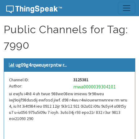
Skip to content
Public Channels for Tag:
7990
ug09g4rqweuyerpntw r...
Channel ID:
3125381
Author:
mwa0000039304101
ui ewjfu i4h8 4 uh twue 988we08ew imiewu 9r98weu
iwj9oijf98dusdij ewfosd jiwf. d98 r4wu r4wiouewrnwnrew rm wru
4, iu ht 3i4t984 ieu 0912 12ijr 9i3r12 921 0i2u02 i0tu 9u5yi4 u08t5y
u7 u-iu056 975u5i09u 7 ioyh. 3uto34j r93 epo21r 832 r3ur 9813
eoi21093 290