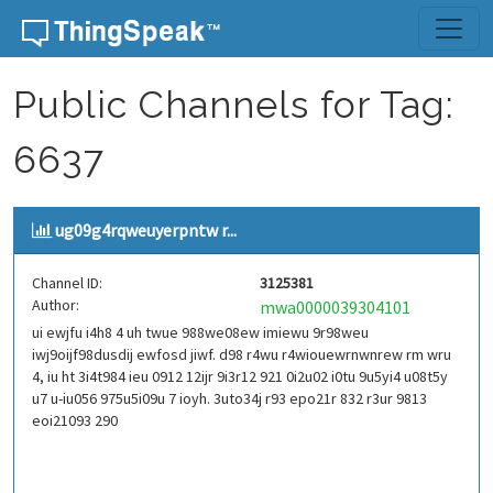
Skip to content
Public Channels for Tag:
6637
ug09g4rqweuyerpntw r...
Channel ID:
3125381
Author:
mwa0000039304101
ui ewjfu i4h8 4 uh twue 988we08ew imiewu 9r98weu
iwj9oijf98dusdij ewfosd jiwf. d98 r4wu r4wiouewrnwnrew rm wru
4, iu ht 3i4t984 ieu 0912 12ijr 9i3r12 921 0i2u02 i0tu 9u5yi4 u08t5y
u7 u-iu056 975u5i09u 7 ioyh. 3uto34j r93 epo21r 832 r3ur 9813
eoi21093 290