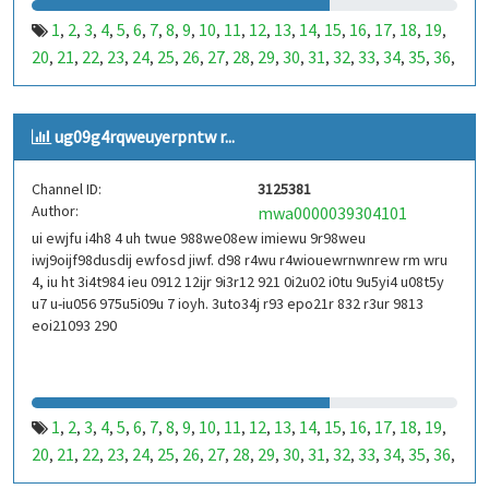
1
2
3
4
5
6
7
8
9
10
11
12
13
14
15
16
17
18
19
,
,
,
,
,
,
,
,
,
,
,
,
,
,
,
,
,
,
,
20
21
22
23
24
25
26
27
28
29
30
31
32
33
34
35
36
,
,
,
,
,
,
,
,
,
,
,
,
,
,
,
,
,
37
38
39
40
41
42
43
44
45
46
47
48
49
50
51
52
53
,
,
,
,
,
,
,
,
,
,
,
,
,
,
,
,
,
99
100
101
102
103
104
105
106
107
108
109
110
,
,
,
,
,
,
,
,
,
,
,
,
ug09g4rqweuyerpntw r...
111
112
113
114
115
116
117
118
119
120
121
122
,
,
,
,
,
,
,
,
,
,
,
,
123
124
125
126
127
128
129
130
131
132
133
134
,
,
,
,
,
,
,
,
,
,
,
,
Channel ID:
3125381
135
136
137
138
139
140
141
142
143
144
145
146
,
,
,
,
,
,
,
,
,
,
,
,
Author:
mwa0000039304101
147
148
149
150
151
152
153
154
155
156
157
158
,
,
,
,
,
,
,
,
,
,
,
,
ui ewjfu i4h8 4 uh twue 988we08ew imiewu 9r98weu
159
160
161
162
163
164
165
166
167
168
169
170
,
,
,
,
,
,
,
,
,
,
,
,
iwj9oijf98dusdij ewfosd jiwf. d98 r4wu r4wiouewrnwnrew rm wru
171
172
173
174
175
176
177
178
179
180
181
182
,
,
,
,
,
,
,
,
,
,
,
,
4, iu ht 3i4t984 ieu 0912 12ijr 9i3r12 921 0i2u02 i0tu 9u5yi4 u08t5y
183
184
185
186
187
188
189
190
191
192
193
194
u7 u-iu056 975u5i09u 7 ioyh. 3uto34j r93 epo21r 832 r3ur 9813
,
,
,
,
,
,
,
,
,
,
,
,
eoi21093 290
195
196
197
198
199
200
201
202
203
204
205
206
,
,
,
,
,
,
,
,
,
,
,
,
207
208
209
210
211
212
213
214
215
216
217
218
,
,
,
,
,
,
,
,
,
,
,
,
219
220
221
222
223
224
225
226
227
228
229
230
,
,
,
,
,
,
,
,
,
,
,
,
231
232
233
234
235
236
237
238
239
240
241
242
,
,
,
,
,
,
,
,
,
,
,
,
1
2
3
4
5
6
7
8
9
10
11
12
13
14
15
16
17
18
19
,
,
,
,
,
,
,
,
,
,
,
,
,
,
,
,
,
,
,
243
244
245
246
247
248
249
250
251
252
253
254
,
,
,
,
,
,
,
,
,
,
,
,
20
21
22
23
24
25
26
27
28
29
30
31
32
33
34
35
36
,
,
,
,
,
,
,
,
,
,
,
,
,
,
,
,
,
255
256
257
258
259
260
261
262
263
264
265
266
,
,
,
,
,
,
,
,
,
,
,
,
37
38
39
40
41
42
43
44
45
46
47
48
49
50
51
52
53
,
,
,
,
,
,
,
,
,
,
,
,
,
,
,
,
,