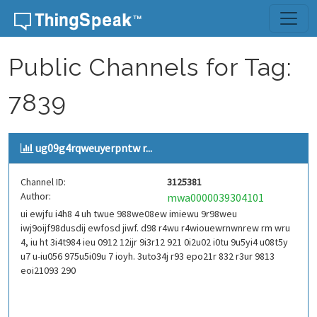
Skip to content
Public Channels for Tag:
7839
ug09g4rqweuyerpntw r...
Channel ID:
3125381
Author:
mwa0000039304101
ui ewjfu i4h8 4 uh twue 988we08ew imiewu 9r98weu
iwj9oijf98dusdij ewfosd jiwf. d98 r4wu r4wiouewrnwnrew rm wru
4, iu ht 3i4t984 ieu 0912 12ijr 9i3r12 921 0i2u02 i0tu 9u5yi4 u08t5y
u7 u-iu056 975u5i09u 7 ioyh. 3uto34j r93 epo21r 832 r3ur 9813
eoi21093 290