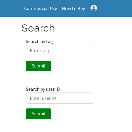
Commercial Use
How to Buy
Search
Search by tag
Submit
Search by user ID
Submit