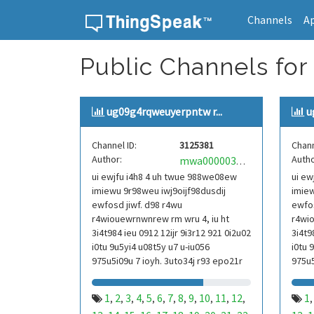
Channels
A
Skip to content
Public Channels for
ug09g4rqweuyerpntw r...
u
Channel ID:
3125381
Chann
Author:
Autho
mwa0000039304101
ui ewjfu i4h8 4 uh twue 988we08ew
ui ew
imiewu 9r98weu iwj9oijf98dusdij
imiew
ewfosd jiwf. d98 r4wu
ewfos
r4wiouewrnwnrew rm wru 4, iu ht
r4wio
3i4t984 ieu 0912 12ijr 9i3r12 921 0i2u02
3i4t9
i0tu 9u5yi4 u08t5y u7 u-iu056
i0tu 
975u5i09u 7 ioyh. 3uto34j r93 epo21r
975u5
832 r3ur 9813 eoi21093 290
832 r
1
2
3
4
5
6
7
8
9
10
11
12
1
,
,
,
,
,
,
,
,
,
,
,
,