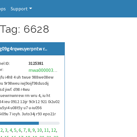
pps
Support
 Tag: 6628
g09g4rqweuyerpntw r...
el ID:
3125381
r:
mwa0000039304101
jfu i4h8 4 uh twue 988we08ew
u 9r98weu iwj9oijf98dusdij
d jiwf. d98 r4wu
uewrnwnrew rm wru 4, iu ht
84 ieu 0912 12ijr 9i3r12 921 0i2u02
9u5yi4 u08t5y u7 u-iu056
i09u 7 ioyh. 3uto34j r93 epo21r
3ur 9813 eoi21093 290
2
3
4
5
6
7
8
9
10
11
12
,
,
,
,
,
,
,
,
,
,
,
,