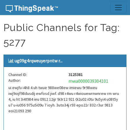
Skip to content
Public Channels for Tag:
5277
ug09g4rqweuyerpntw r...
Channel ID:
3125381
Author:
mwa0000039304101
ui ewjfu i4h8 4 uh twue 988we08ew imiewu 9r98weu
iwj9oijf98dusdij ewfosd jiwf. d98 r4wu r4wiouewrnwnrew rm wru
4, iu ht 3i4t984 ieu 0912 12ijr 9i3r12 921 0i2u02 i0tu 9u5yi4 u08t5y
u7 u-iu056 975u5i09u 7 ioyh. 3uto34j r93 epo21r 832 r3ur 9813
eoi21093 290