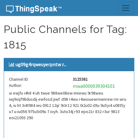
Skip to content
Public Channels for Tag:
1815
ug09g4rqweuyerpntw r...
Channel ID:
3125381
Author:
mwa0000039304101
ui ewjfu i4h8 4 uh twue 988we08ew imiewu 9r98weu
iwj9oijf98dusdij ewfosd jiwf. d98 r4wu r4wiouewrnwnrew rm wru
4, iu ht 3i4t984 ieu 0912 12ijr 9i3r12 921 0i2u02 i0tu 9u5yi4 u08t5y
u7 u-iu056 975u5i09u 7 ioyh. 3uto34j r93 epo21r 832 r3ur 9813
eoi21093 290