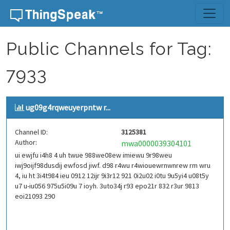
Skip to content
Public Channels for Tag:
7933
ug09g4rqweuyerpntw r...
Channel ID:
3125381
Author:
mwa0000039304101
ui ewjfu i4h8 4 uh twue 988we08ew imiewu 9r98weu
iwj9oijf98dusdij ewfosd jiwf. d98 r4wu r4wiouewrnwnrew rm wru
4, iu ht 3i4t984 ieu 0912 12ijr 9i3r12 921 0i2u02 i0tu 9u5yi4 u08t5y
u7 u-iu056 975u5i09u 7 ioyh. 3uto34j r93 epo21r 832 r3ur 9813
eoi21093 290