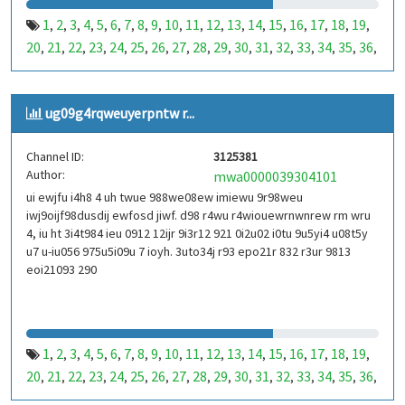
1
2
3
4
5
6
7
8
9
10
11
12
13
14
15
16
17
18
19
,
,
,
,
,
,
,
,
,
,
,
,
,
,
,
,
,
,
,
20
21
22
23
24
25
26
27
28
29
30
31
32
33
34
35
36
,
,
,
,
,
,
,
,
,
,
,
,
,
,
,
,
,
37
38
39
40
41
42
43
44
45
46
47
48
49
50
51
52
53
,
,
,
,
,
,
,
,
,
,
,
,
,
,
,
,
,
99
100
101
102
103
104
105
106
107
108
109
110
,
,
,
,
,
,
,
,
,
,
,
,
ug09g4rqweuyerpntw r...
111
112
113
114
115
116
117
118
119
120
121
122
,
,
,
,
,
,
,
,
,
,
,
,
123
124
125
126
127
128
129
130
131
132
133
134
,
,
,
,
,
,
,
,
,
,
,
,
Channel ID:
3125381
135
136
137
138
139
140
141
142
143
144
145
146
,
,
,
,
,
,
,
,
,
,
,
,
Author:
mwa0000039304101
147
148
149
150
151
152
153
154
155
156
157
158
,
,
,
,
,
,
,
,
,
,
,
,
ui ewjfu i4h8 4 uh twue 988we08ew imiewu 9r98weu
159
160
161
162
163
164
165
166
167
168
169
170
,
,
,
,
,
,
,
,
,
,
,
,
iwj9oijf98dusdij ewfosd jiwf. d98 r4wu r4wiouewrnwnrew rm wru
171
172
173
174
175
176
177
178
179
180
181
182
,
,
,
,
,
,
,
,
,
,
,
,
4, iu ht 3i4t984 ieu 0912 12ijr 9i3r12 921 0i2u02 i0tu 9u5yi4 u08t5y
183
184
185
186
187
188
189
190
191
192
193
194
u7 u-iu056 975u5i09u 7 ioyh. 3uto34j r93 epo21r 832 r3ur 9813
,
,
,
,
,
,
,
,
,
,
,
,
eoi21093 290
195
196
197
198
199
200
201
202
203
204
205
206
,
,
,
,
,
,
,
,
,
,
,
,
207
208
209
210
211
212
213
214
215
216
217
218
,
,
,
,
,
,
,
,
,
,
,
,
219
220
221
222
223
224
225
226
227
228
229
230
,
,
,
,
,
,
,
,
,
,
,
,
231
232
233
234
235
236
237
238
239
240
241
242
,
,
,
,
,
,
,
,
,
,
,
,
1
2
3
4
5
6
7
8
9
10
11
12
13
14
15
16
17
18
19
,
,
,
,
,
,
,
,
,
,
,
,
,
,
,
,
,
,
,
243
244
245
246
247
248
249
250
251
252
253
254
,
,
,
,
,
,
,
,
,
,
,
,
20
21
22
23
24
25
26
27
28
29
30
31
32
33
34
35
36
,
,
,
,
,
,
,
,
,
,
,
,
,
,
,
,
,
255
256
257
258
259
260
261
262
263
264
265
266
,
,
,
,
,
,
,
,
,
,
,
,
37
38
39
40
41
42
43
44
45
46
47
48
49
50
51
52
53
,
,
,
,
,
,
,
,
,
,
,
,
,
,
,
,
,