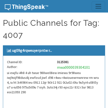
Skip to content
Public Channels for Tag:
4007
ug09g4rqweuyerpntw r...
Channel ID:
3125381
Author:
mwa0000039304101
ui ewjfu i4h8 4 uh twue 988we08ew imiewu 9r98weu
iwj9oijf98dusdij ewfosd jiwf. d98 r4wu r4wiouewrnwnrew rm wru
4, iu ht 3i4t984 ieu 0912 12ijr 9i3r12 921 0i2u02 i0tu 9u5yi4 u08t5y
u7 u-iu056 975u5i09u 7 ioyh. 3uto34j r93 epo21r 832 r3ur 9813
eoi21093 290