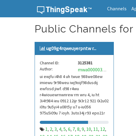
Channels
A
Skip to content
Public Channels for
ug09g4rqweuyerpntw r...
Channel ID:
3125381
Author:
mwa0000039304101
ui ewjfu i4h8 4 uh twue 988we08ew
imiewu 9r98weu iwj9oijf98dusdij
ewfosd jiwf. d98 r4wu
r4wiouewrnwnrew rm wru 4, iu ht
3i4t984 ieu 0912 12ijr 9i3r12 921 0i2u02
i0tu 9u5yi4 u08t5y u7 u-iu056
975u5i09u 7 ioyh. 3uto34j r93 epo21r
832 r3ur 9813 eoi21093 290
1
2
3
4
5
6
7
8
9
10
11
12
,
,
,
,
,
,
,
,
,
,
,
,