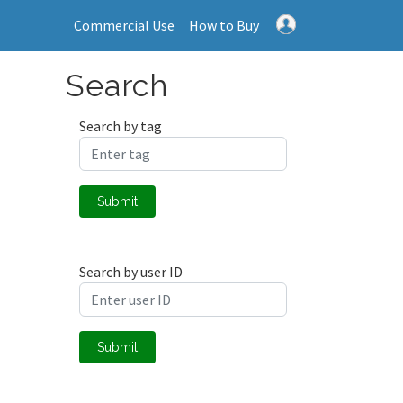
Commercial Use
How to Buy
Search
Search by tag
Submit
Search by user ID
Submit