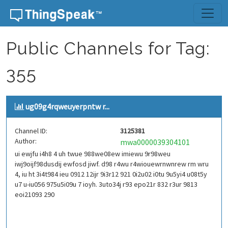
Skip to content
Public Channels for Tag:
355
ug09g4rqweuyerpntw r...
Channel ID:
3125381
Author:
mwa0000039304101
ui ewjfu i4h8 4 uh twue 988we08ew imiewu 9r98weu
iwj9oijf98dusdij ewfosd jiwf. d98 r4wu r4wiouewrnwnrew rm wru
4, iu ht 3i4t984 ieu 0912 12ijr 9i3r12 921 0i2u02 i0tu 9u5yi4 u08t5y
u7 u-iu056 975u5i09u 7 ioyh. 3uto34j r93 epo21r 832 r3ur 9813
eoi21093 290