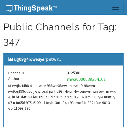
Skip to content
Public Channels for Tag:
347
ug09g4rqweuyerpntw r...
Channel ID:
3125381
Author:
mwa0000039304101
ui ewjfu i4h8 4 uh twue 988we08ew imiewu 9r98weu
iwj9oijf98dusdij ewfosd jiwf. d98 r4wu r4wiouewrnwnrew rm wru
4, iu ht 3i4t984 ieu 0912 12ijr 9i3r12 921 0i2u02 i0tu 9u5yi4 u08t5y
u7 u-iu056 975u5i09u 7 ioyh. 3uto34j r93 epo21r 832 r3ur 9813
eoi21093 290