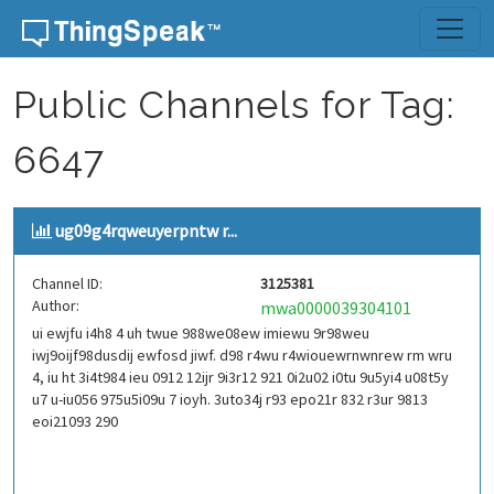
Skip to content
Public Channels for Tag:
6647
ug09g4rqweuyerpntw r...
Channel ID:
3125381
Author:
mwa0000039304101
ui ewjfu i4h8 4 uh twue 988we08ew imiewu 9r98weu
iwj9oijf98dusdij ewfosd jiwf. d98 r4wu r4wiouewrnwnrew rm wru
4, iu ht 3i4t984 ieu 0912 12ijr 9i3r12 921 0i2u02 i0tu 9u5yi4 u08t5y
u7 u-iu056 975u5i09u 7 ioyh. 3uto34j r93 epo21r 832 r3ur 9813
eoi21093 290