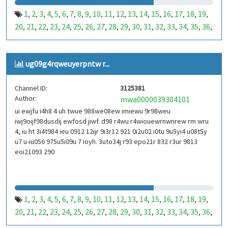
1
2
3
4
5
6
7
8
9
10
11
12
13
14
15
16
17
18
19
,
,
,
,
,
,
,
,
,
,
,
,
,
,
,
,
,
,
,
20
21
22
23
24
25
26
27
28
29
30
31
32
33
34
35
36
,
,
,
,
,
,
,
,
,
,
,
,
,
,
,
,
,
37
38
39
40
41
42
43
44
45
46
47
48
49
50
51
52
53
,
,
,
,
,
,
,
,
,
,
,
,
,
,
,
,
,
99
100
101
102
103
104
105
106
107
108
109
110
,
,
,
,
,
,
,
,
,
,
,
,
ug09g4rqweuyerpntw r...
111
112
113
114
115
116
117
118
119
120
121
122
,
,
,
,
,
,
,
,
,
,
,
,
123
124
125
126
127
128
129
130
131
132
133
134
,
,
,
,
,
,
,
,
,
,
,
,
Channel ID:
3125381
135
136
137
138
139
140
141
142
143
144
145
146
,
,
,
,
,
,
,
,
,
,
,
,
Author:
mwa0000039304101
147
148
149
150
151
152
153
154
155
156
157
158
,
,
,
,
,
,
,
,
,
,
,
,
ui ewjfu i4h8 4 uh twue 988we08ew imiewu 9r98weu
159
160
161
162
163
164
165
166
167
168
169
170
,
,
,
,
,
,
,
,
,
,
,
,
iwj9oijf98dusdij ewfosd jiwf. d98 r4wu r4wiouewrnwnrew rm wru
171
172
173
174
175
176
177
178
179
180
181
182
,
,
,
,
,
,
,
,
,
,
,
,
4, iu ht 3i4t984 ieu 0912 12ijr 9i3r12 921 0i2u02 i0tu 9u5yi4 u08t5y
183
184
185
186
187
188
189
190
191
192
193
194
u7 u-iu056 975u5i09u 7 ioyh. 3uto34j r93 epo21r 832 r3ur 9813
,
,
,
,
,
,
,
,
,
,
,
,
eoi21093 290
195
196
197
198
199
200
201
202
203
204
205
206
,
,
,
,
,
,
,
,
,
,
,
,
207
208
209
210
211
212
213
214
215
216
217
218
,
,
,
,
,
,
,
,
,
,
,
,
219
220
221
222
223
224
225
226
227
228
229
230
,
,
,
,
,
,
,
,
,
,
,
,
231
232
233
234
235
236
237
238
239
240
241
242
,
,
,
,
,
,
,
,
,
,
,
,
1
2
3
4
5
6
7
8
9
10
11
12
13
14
15
16
17
18
19
,
,
,
,
,
,
,
,
,
,
,
,
,
,
,
,
,
,
,
243
244
245
246
247
248
249
250
251
252
253
254
,
,
,
,
,
,
,
,
,
,
,
,
20
21
22
23
24
25
26
27
28
29
30
31
32
33
34
35
36
,
,
,
,
,
,
,
,
,
,
,
,
,
,
,
,
,
255
256
257
258
259
260
261
262
263
264
265
266
,
,
,
,
,
,
,
,
,
,
,
,
37
38
39
40
41
42
43
44
45
46
47
48
49
50
51
52
53
,
,
,
,
,
,
,
,
,
,
,
,
,
,
,
,
,