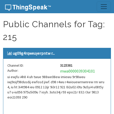
Skip to content
Public Channels for Tag:
215
ug09g4rqweuyerpntw r...
Channel ID:
3125381
Author:
mwa0000039304101
ui ewjfu i4h8 4 uh twue 988we08ew imiewu 9r98weu
iwj9oijf98dusdij ewfosd jiwf. d98 r4wu r4wiouewrnwnrew rm wru
4, iu ht 3i4t984 ieu 0912 12ijr 9i3r12 921 0i2u02 i0tu 9u5yi4 u08t5y
u7 u-iu056 975u5i09u 7 ioyh. 3uto34j r93 epo21r 832 r3ur 9813
eoi21093 290