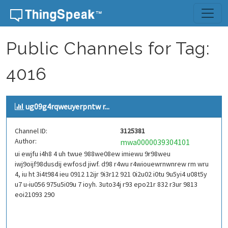
Skip to content
Public Channels for Tag:
4016
ug09g4rqweuyerpntw r...
Channel ID:
3125381
Author:
mwa0000039304101
ui ewjfu i4h8 4 uh twue 988we08ew imiewu 9r98weu
iwj9oijf98dusdij ewfosd jiwf. d98 r4wu r4wiouewrnwnrew rm wru
4, iu ht 3i4t984 ieu 0912 12ijr 9i3r12 921 0i2u02 i0tu 9u5yi4 u08t5y
u7 u-iu056 975u5i09u 7 ioyh. 3uto34j r93 epo21r 832 r3ur 9813
eoi21093 290