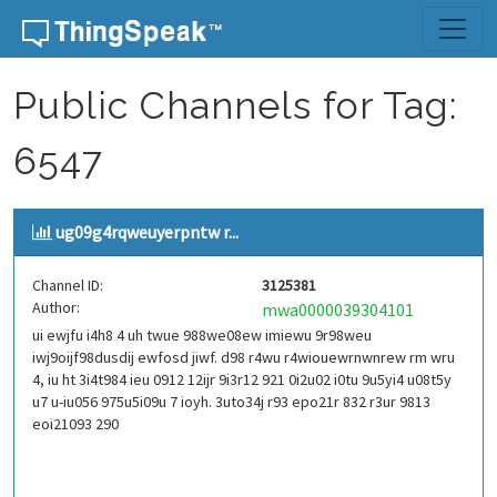
Skip to content
Public Channels for Tag:
6547
ug09g4rqweuyerpntw r...
Channel ID:
3125381
Author:
mwa0000039304101
ui ewjfu i4h8 4 uh twue 988we08ew imiewu 9r98weu
iwj9oijf98dusdij ewfosd jiwf. d98 r4wu r4wiouewrnwnrew rm wru
4, iu ht 3i4t984 ieu 0912 12ijr 9i3r12 921 0i2u02 i0tu 9u5yi4 u08t5y
u7 u-iu056 975u5i09u 7 ioyh. 3uto34j r93 epo21r 832 r3ur 9813
eoi21093 290