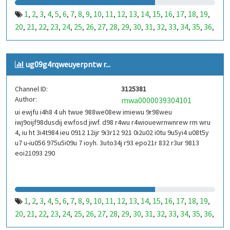
1
2
3
4
5
6
7
8
9
10
11
12
13
14
15
16
17
18
19
,
,
,
,
,
,
,
,
,
,
,
,
,
,
,
,
,
,
,
20
21
22
23
24
25
26
27
28
29
30
31
32
33
34
35
36
,
,
,
,
,
,
,
,
,
,
,
,
,
,
,
,
,
37
38
39
40
41
42
43
44
45
46
47
48
49
50
51
52
53
,
,
,
,
,
,
,
,
,
,
,
,
,
,
,
,
,
99
100
101
102
103
104
105
106
107
108
109
110
,
,
,
,
,
,
,
,
,
,
,
,
ug09g4rqweuyerpntw r...
111
112
113
114
115
116
117
118
119
120
121
122
,
,
,
,
,
,
,
,
,
,
,
,
123
124
125
126
127
128
129
130
131
132
133
134
,
,
,
,
,
,
,
,
,
,
,
,
Channel ID:
3125381
135
136
137
138
139
140
141
142
143
144
145
146
,
,
,
,
,
,
,
,
,
,
,
,
Author:
mwa0000039304101
147
148
149
150
151
152
153
154
155
156
157
158
,
,
,
,
,
,
,
,
,
,
,
,
ui ewjfu i4h8 4 uh twue 988we08ew imiewu 9r98weu
159
160
161
162
163
164
165
166
167
168
169
170
,
,
,
,
,
,
,
,
,
,
,
,
iwj9oijf98dusdij ewfosd jiwf. d98 r4wu r4wiouewrnwnrew rm wru
171
172
173
174
175
176
177
178
179
180
181
182
,
,
,
,
,
,
,
,
,
,
,
,
4, iu ht 3i4t984 ieu 0912 12ijr 9i3r12 921 0i2u02 i0tu 9u5yi4 u08t5y
183
184
185
186
187
188
189
190
191
192
193
194
u7 u-iu056 975u5i09u 7 ioyh. 3uto34j r93 epo21r 832 r3ur 9813
,
,
,
,
,
,
,
,
,
,
,
,
eoi21093 290
195
196
197
198
199
200
201
202
203
204
205
206
,
,
,
,
,
,
,
,
,
,
,
,
207
208
209
210
211
212
213
214
215
216
217
218
,
,
,
,
,
,
,
,
,
,
,
,
219
220
221
222
223
224
225
226
227
228
229
230
,
,
,
,
,
,
,
,
,
,
,
,
231
232
233
234
235
236
237
238
239
240
241
242
,
,
,
,
,
,
,
,
,
,
,
,
1
2
3
4
5
6
7
8
9
10
11
12
13
14
15
16
17
18
19
,
,
,
,
,
,
,
,
,
,
,
,
,
,
,
,
,
,
,
243
244
245
246
247
248
249
250
251
252
253
254
,
,
,
,
,
,
,
,
,
,
,
,
20
21
22
23
24
25
26
27
28
29
30
31
32
33
34
35
36
,
,
,
,
,
,
,
,
,
,
,
,
,
,
,
,
,
255
256
257
258
259
260
261
262
263
264
265
266
,
,
,
,
,
,
,
,
,
,
,
,
37
38
39
40
41
42
43
44
45
46
47
48
49
50
51
52
53
,
,
,
,
,
,
,
,
,
,
,
,
,
,
,
,
,