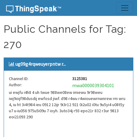
Skip to content
Public Channels for Tag:
270
ug09g4rqweuyerpntw r...
Channel ID:
3125381
Author:
mwa0000039304101
ui ewjfu i4h8 4 uh twue 988we08ew imiewu 9r98weu
iwj9oijf98dusdij ewfosd jiwf. d98 r4wu r4wiouewrnwnrew rm wru
4, iu ht 3i4t984 ieu 0912 12ijr 9i3r12 921 0i2u02 i0tu 9u5yi4 u08t5y
u7 u-iu056 975u5i09u 7 ioyh. 3uto34j r93 epo21r 832 r3ur 9813
eoi21093 290