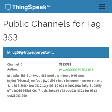
Skip to content
Public Channels for Tag:
353
ug09g4rqweuyerpntw r...
Channel ID:
3125381
Author:
mwa0000039304101
ui ewjfu i4h8 4 uh twue 988we08ew imiewu 9r98weu
iwj9oijf98dusdij ewfosd jiwf. d98 r4wu r4wiouewrnwnrew rm wru
4, iu ht 3i4t984 ieu 0912 12ijr 9i3r12 921 0i2u02 i0tu 9u5yi4 u08t5y
u7 u-iu056 975u5i09u 7 ioyh. 3uto34j r93 epo21r 832 r3ur 9813
eoi21093 290