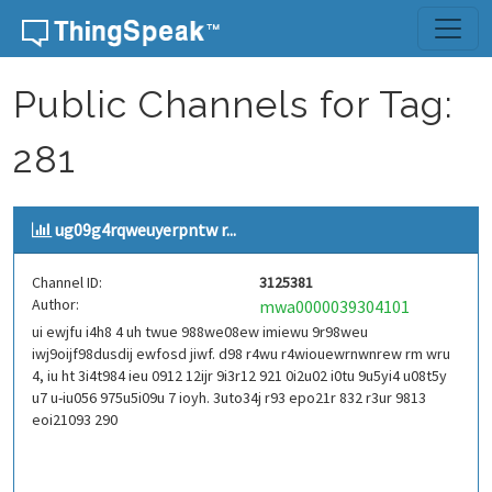
Skip to content
Public Channels for Tag:
281
ug09g4rqweuyerpntw r...
Channel ID:
3125381
Author:
mwa0000039304101
ui ewjfu i4h8 4 uh twue 988we08ew imiewu 9r98weu
iwj9oijf98dusdij ewfosd jiwf. d98 r4wu r4wiouewrnwnrew rm wru
4, iu ht 3i4t984 ieu 0912 12ijr 9i3r12 921 0i2u02 i0tu 9u5yi4 u08t5y
u7 u-iu056 975u5i09u 7 ioyh. 3uto34j r93 epo21r 832 r3ur 9813
eoi21093 290