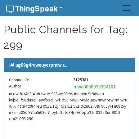
Skip to content
Public Channels for Tag:
299
ug09g4rqweuyerpntw r...
Channel ID:
3125381
Author:
mwa0000039304101
ui ewjfu i4h8 4 uh twue 988we08ew imiewu 9r98weu
iwj9oijf98dusdij ewfosd jiwf. d98 r4wu r4wiouewrnwnrew rm wru
4, iu ht 3i4t984 ieu 0912 12ijr 9i3r12 921 0i2u02 i0tu 9u5yi4 u08t5y
u7 u-iu056 975u5i09u 7 ioyh. 3uto34j r93 epo21r 832 r3ur 9813
eoi21093 290