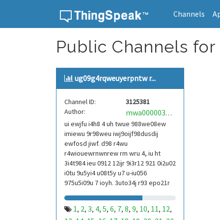
Channels
A
Skip to content
Public Channels for
ug09g4rqweuyerpntw r...
Channel ID:
3125381
Author:
mwa0000039304101
ui ewjfu i4h8 4 uh twue 988we08ew
imiewu 9r98weu iwj9oijf98dusdij
ewfosd jiwf. d98 r4wu
r4wiouewrnwnrew rm wru 4, iu ht
3i4t984 ieu 0912 12ijr 9i3r12 921 0i2u02
i0tu 9u5yi4 u08t5y u7 u-iu056
975u5i09u 7 ioyh. 3uto34j r93 epo21r
832 r3ur 9813 eoi21093 290
1
2
3
4
5
6
7
8
9
10
11
12
,
,
,
,
,
,
,
,
,
,
,
,