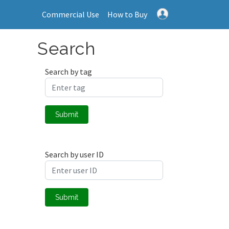
Commercial Use
How to Buy
Search
Search by tag
Submit
Search by user ID
Submit