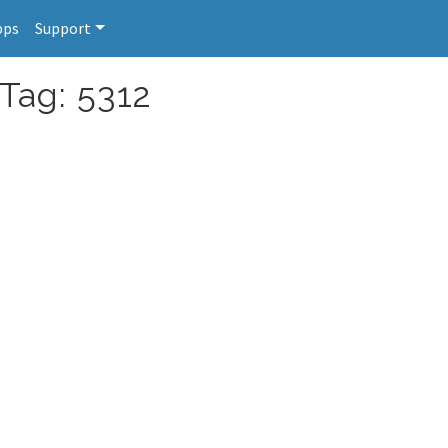
pps
Support
 Tag: 5312