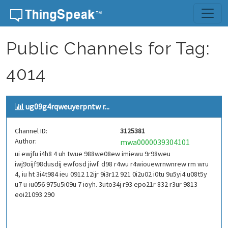
Skip to content
Public Channels for Tag:
4014
ug09g4rqweuyerpntw r...
Channel ID:
3125381
Author:
mwa0000039304101
ui ewjfu i4h8 4 uh twue 988we08ew imiewu 9r98weu
iwj9oijf98dusdij ewfosd jiwf. d98 r4wu r4wiouewrnwnrew rm wru
4, iu ht 3i4t984 ieu 0912 12ijr 9i3r12 921 0i2u02 i0tu 9u5yi4 u08t5y
u7 u-iu056 975u5i09u 7 ioyh. 3uto34j r93 epo21r 832 r3ur 9813
eoi21093 290