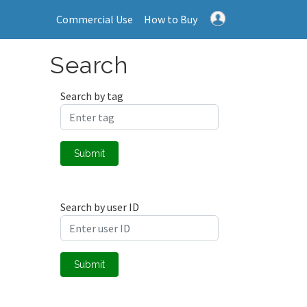
Commercial Use
How to Buy
Search
Search by tag
Submit
Search by user ID
Submit