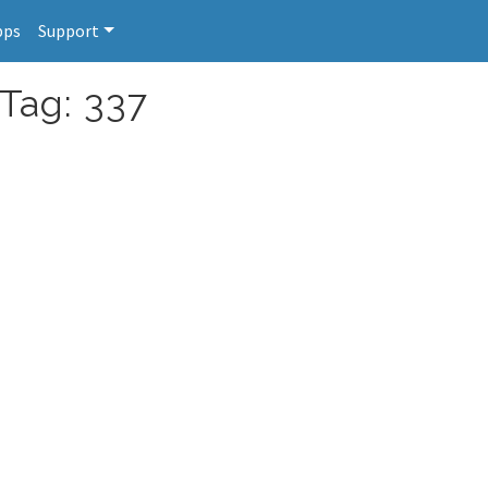
pps
Support
 Tag: 337