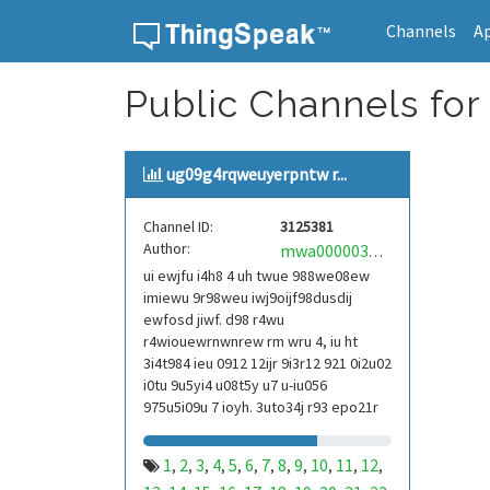
Channels
A
Skip to content
Public Channels for
ug09g4rqweuyerpntw r...
Channel ID:
3125381
Author:
mwa0000039304101
ui ewjfu i4h8 4 uh twue 988we08ew
imiewu 9r98weu iwj9oijf98dusdij
ewfosd jiwf. d98 r4wu
r4wiouewrnwnrew rm wru 4, iu ht
3i4t984 ieu 0912 12ijr 9i3r12 921 0i2u02
i0tu 9u5yi4 u08t5y u7 u-iu056
975u5i09u 7 ioyh. 3uto34j r93 epo21r
832 r3ur 9813 eoi21093 290
1
2
3
4
5
6
7
8
9
10
11
12
,
,
,
,
,
,
,
,
,
,
,
,