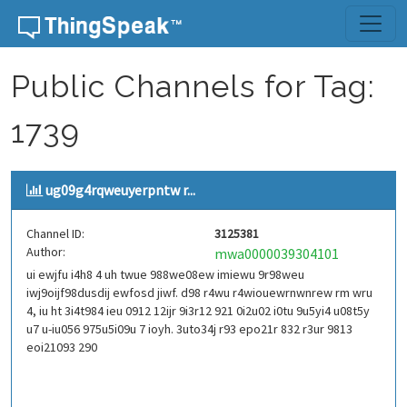
Skip to content
Public Channels for Tag:
1739
ug09g4rqweuyerpntw r...
Channel ID:
3125381
Author:
mwa0000039304101
ui ewjfu i4h8 4 uh twue 988we08ew imiewu 9r98weu
iwj9oijf98dusdij ewfosd jiwf. d98 r4wu r4wiouewrnwnrew rm wru
4, iu ht 3i4t984 ieu 0912 12ijr 9i3r12 921 0i2u02 i0tu 9u5yi4 u08t5y
u7 u-iu056 975u5i09u 7 ioyh. 3uto34j r93 epo21r 832 r3ur 9813
eoi21093 290