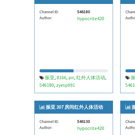
Channel ID:
546180
Chann
Author:
Autho
hypocrite420
振亚
8166
pir
红外人体活动
,
,
,
,
546180
zyesp091
5461
,
振亚 307 房间红外人体活动[zyes...
振
Channel ID:
546130
Chann
Author:
Autho
hypocrite420