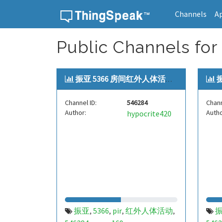
Channels
A
Skip to content
Public Channels 
振亚 5366 房间红外人体活动[zye...
振
Channel ID:
546284
Chann
Author:
Autho
hypocrite420
振亚
5366
pir
红外人体活动
,
,
,
,