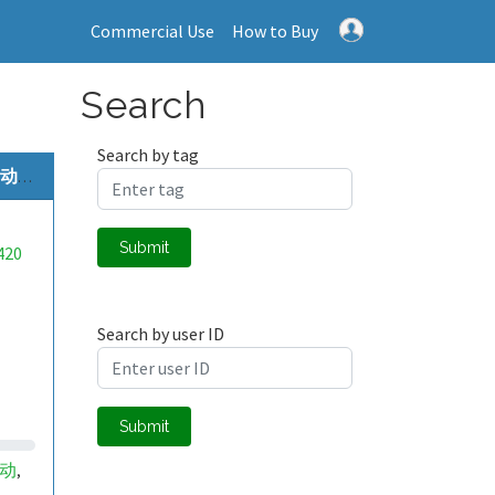
Commercial Use
How to Buy
Search
Search by tag
..
Submit
420
Search by user ID
Submit
动
,