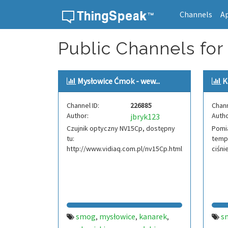
Channels
A
Skip to content
Public Channels for
Mysłowice Ćmok - wew...
K
Channel ID:
226885
Chann
Author:
Autho
jbryk123
Czujnik optyczny NV15Cp, dostępny
Pomia
tu:
tempe
http://www.vidiaq.com.pl/nv15Cp.html
ciśni
smog
mysłowice
kanarek
s
,
,
,