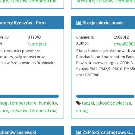
sure
rzeszów
temperatrua
pressure
rzeszów
temperat
,
,
,
,
,
ienie
dust particle
dust
ciśnienie
dust particle
dust
,
,
,
,
or
air quality
poland air
sensor
air quality
poland ai
,
,
,
,
,
amery Rzeszów - Pom...
Stacja jakości powie...
el ID:
377943
Channel ID:
1963912
r:
Author:
itprojekt
r czystości powietrza,
Stacja badania jakości powietrz
ratury, wilgotności oraz
Raczkach, pod patronatem Pana
enia w Rzeszowie os Drabiniaka.
Pawła Kruszewskiego z GDDKIA.
Czujnik PM1, PM2,5, PM10 -PMS5
oraz BME280
mog
temperature
humidity
raczki
jakość powietrza
,
,
,
,
,
sure
rzeszów
temperatrua
smog
,
,
,
ienie
dust particle
dust
,
,
or
air quality
poland air
,
,
,
ulianów Lesiewski
ZSP Skórcz Smętowo G...