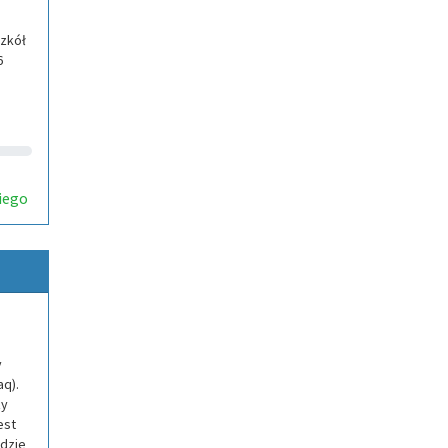
zkół
6
iego
y
aq).
zy
est
dzie