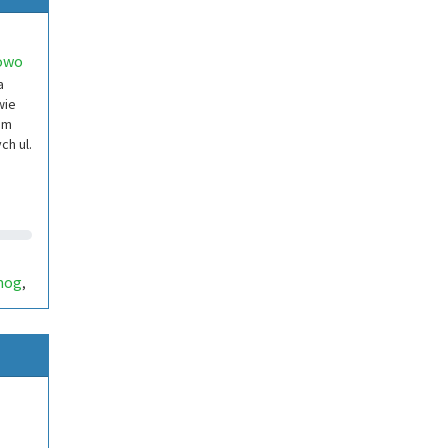
owo
a
wie
um
ch ul.
mog
,