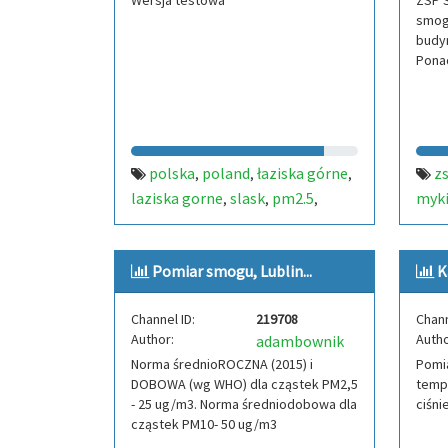
Wersja testowa
ZSP 
smog
budy
Ponad
polska
poland
łaziska górne
z
,
,
,
laziska gorne
slask
pm2.5
myki
,
,
,
pm10
pm1
temperatura
eko
,
,
,
ciśnienie
alarmluftowy.pl
alarm
,
,
,
Pomiar smogu, Lublin...
K
luftowy
luft
smog
,
,
Channel ID:
219708
Chann
Author:
Autho
adambownik
Norma średnioROCZNA (2015) i
Pomia
DOBOWA (wg WHO) dla cząstek PM2,5
tempe
- 25 ug/m3. Norma średniodobowa dla
ciśni
cząstek PM10- 50 ug/m3