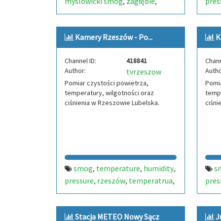
myslowicki smog
zagłębie
pres
,
,
powietrza
powietrze
pył
ciśn
,
,
sens
Kamery Rzeszów - Po...
K
Channel ID:
418841
Chann
Author:
Autho
tvrzeszow
Pomiar czystości powietrza,
Pomia
temperatury, wilgotności oraz
tempe
ciśnienia w Rzeszowie Lubelska.
ciśni
smog
temperature
humidity
s
,
,
,
pressure
rzeszów
temperatrua
pres
,
,
,
ciśnienie
dust particle
dust
ciśn
,
,
sensor
air quality
poland air
sens
,
,
,
Stacja METEO Nowy Sącz
J