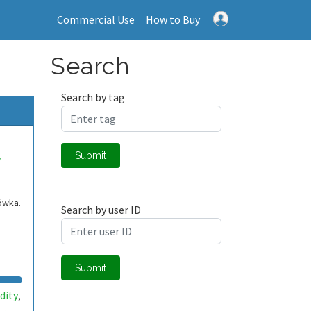
Commercial Use
How to Buy
Search
Search by tag
Submit
w
ówka.
Search by user ID
Submit
dity
,