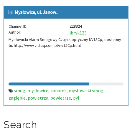
Mysłowice, ul. Janow...
Channel ID:
228324
Author:
jbryk123
Mysłowicki Alarm Smogowy Czujnik optyczny NV15Cp, dostępny
tu: http://www.vidiaq.com.pl/nv15Cp.html
smog
mysłowice
kanarek
myslowicki smog
,
,
,
,
zagłębie
powietrza
powietrze
pył
,
,
,
Search