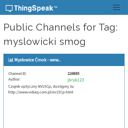
Skip to content
Public Channels for Tag:
myslowicki smog
Mysłowice Ćmok - wew...
Channel ID:
226885
Author:
jbryk123
Czujnik optyczny NV15Cp, dostępny tu:
http://www.vidiaq.com.pl/nv15Cp.html