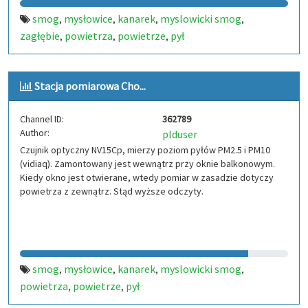
smog
mysłowice
kanarek
myslowicki smog
,
,
,
,
zagłębie
powietrza
powietrze
pył
,
,
,
Stacja pomiarowa Cho...
Channel ID:
362789
Author:
plduser
Czujnik optyczny NV15Cp, mierzy poziom pyłów PM2.5 i PM10
(vidiaq). Zamontowany jest wewnątrz przy oknie balkonowym.
Kiedy okno jest otwierane, wtedy pomiar w zasadzie dotyczy
powietrza z zewnątrz. Stąd wyższe odczyty.
smog
mysłowice
kanarek
myslowicki smog
,
,
,
,
powietrza
powietrze
pył
,
,