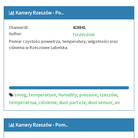
Kamery Rzeszów - Po...
Channel ID:
418841
Author:
tvrzeszow
Pomiar czystości powietrza, temperatury, wilgotności oraz
ciśnienia w Rzeszowie Lubelska.
smog
temperature
humidity
pressure
rzeszów
,
,
,
,
,
temperatrua
ciśnienie
dust particle
dust sensor
air
,
,
,
,
quality
poland air
,
,
Kamery Rzeszów - Pom...