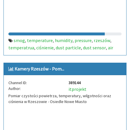
smog
temperature
humidity
pressure
rzeszów
,
,
,
,
,
temperatrua
ciśnienie
dust particle
dust sensor
air
,
,
,
,
quality
poland air
,
,
Kamery Rzeszów - Pom...
Channel ID:
389144
Author:
itprojekt
Pomiar czystości powietrza, temperatury, wilgotności oraz
ciśnienia w Rzeszowie - Osiedle Nowe Miasto