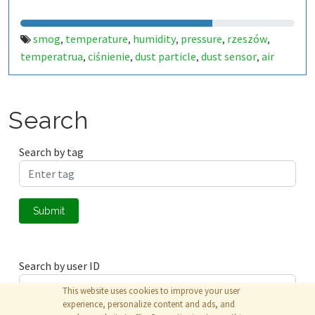
smog
temperature
humidity
pressure
rzeszów
,
,
,
,
,
temperatrua
ciśnienie
dust particle
dust sensor
air
,
,
,
,
quality
poland air
,
,
Search
Search by tag
Submit
Search by user ID
This website uses cookies to improve your user
experience, personalize content and ads, and