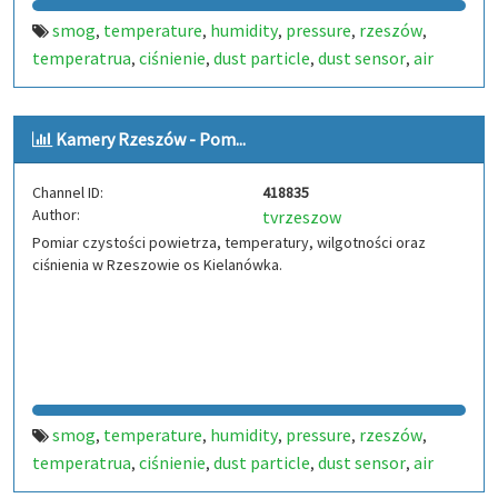
smog
temperature
humidity
pressure
rzeszów
,
,
,
,
,
temperatrua
ciśnienie
dust particle
dust sensor
air
,
,
,
,
quality
poland air
,
,
Kamery Rzeszów - Pom...
Channel ID:
418835
Author:
tvrzeszow
Pomiar czystości powietrza, temperatury, wilgotności oraz
ciśnienia w Rzeszowie os Kielanówka.
smog
temperature
humidity
pressure
rzeszów
,
,
,
,
,
temperatrua
ciśnienie
dust particle
dust sensor
air
,
,
,
,
quality
poland air
,
,