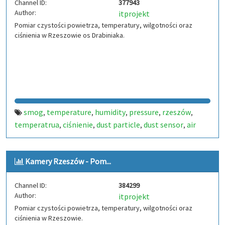
Channel ID:
377943
Author:
itprojekt
Pomiar czystości powietrza, temperatury, wilgotności oraz
ciśnienia w Rzeszowie os Drabiniaka.
smog
temperature
humidity
pressure
rzeszów
,
,
,
,
,
temperatrua
ciśnienie
dust particle
dust sensor
air
,
,
,
,
quality
poland air
,
,
Kamery Rzeszów - Pom...
Channel ID:
384299
Author:
itprojekt
Pomiar czystości powietrza, temperatury, wilgotności oraz
ciśnienia w Rzeszowie.