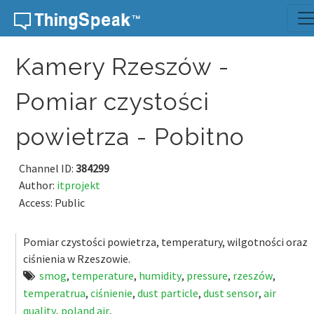
Skip to content
Kamery Rzeszów -
Pomiar czystości
powietrza - Pobitno
Channel ID:
384299
Author:
itprojekt
Access: Public
Pomiar czystości powietrza, temperatury, wilgotności oraz
ciśnienia w Rzeszowie.
smog
,
temperature
,
humidity
,
pressure
,
rzeszów
,
temperatrua
,
ciśnienie
,
dust particle
,
dust sensor
,
air
quality
,
poland air
,